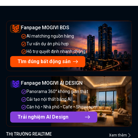
Fanpage MOGIVI BDS
AI matching nguồn hàng
Tư vấn dự án phù hợp
Hỗ trợ quyết định nhanh chóng
Tìm đúng bất động sản
Fanpage MOGIVI AI DESIGN
Panorama 360° không gian thật
Cải tạo nội thất bằng AI
Căn hộ • Nhà phố • Cafe • Showroom
Trải nghiệm AI Design
THỊ TRƯỜNG REALTIME
Xem thêm