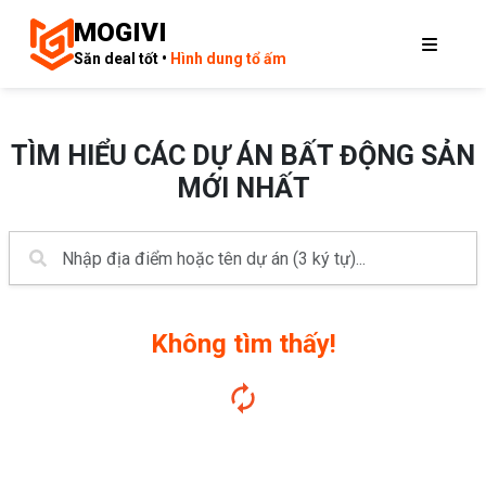
MOGIVI
Săn deal tốt •
Hình dung tổ ấm
TÌM HIỂU CÁC DỰ ÁN BẤT ĐỘNG SẢN
MỚI NHẤT
Không tìm thấy!