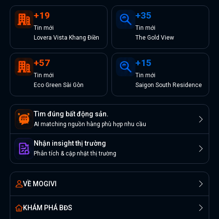
+
19
+
35
Tin
mới
Tin
mới
Lovera Vista Khang Điền
The Gold View
+
57
+
15
Tin
mới
Tin
mới
Eco Green Sài Gòn
Saigon South Residence
Tìm đúng bất động sản.
AI matching nguồn hàng phù hợp nhu cầu
Nhận insight thị trường
Phân tích & cập nhật thị trường
VỀ MOGIVI
KHÁM PHÁ BĐS