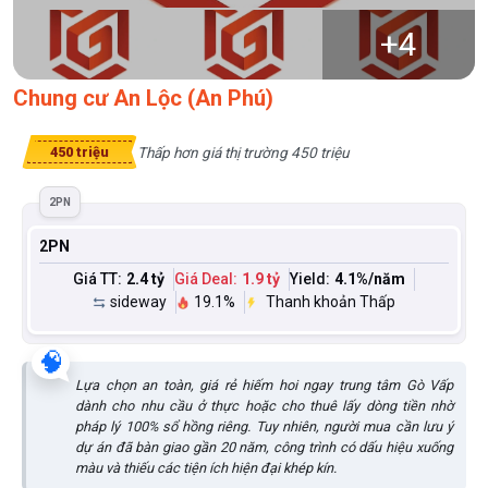
+
4
Chung cư An Lộc (An Phú)
Thấp hơn giá thị trường 450 triệu
450 triệu
2PN
2PN
Giá TT:
2.4 tỷ
Giá Deal:
1.9 tỷ
Yield:
4.1
%/năm
sideway
19.1%
Thanh khoản Thấp
🧠
Lựa chọn an toàn, giá rẻ hiếm hoi ngay trung tâm Gò Vấp
dành cho nhu cầu ở thực hoặc cho thuê lấy dòng tiền nhờ
pháp lý 100% sổ hồng riêng. Tuy nhiên, người mua cần lưu ý
dự án đã bàn giao gần 20 năm, công trình có dấu hiệu xuống
màu và thiếu các tiện ích hiện đại khép kín.