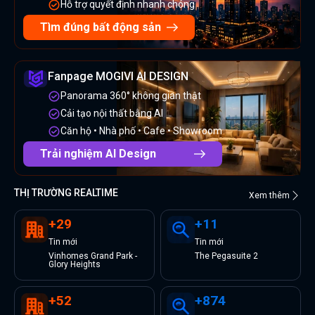
Hỗ trợ quyết định nhanh chóng
Tìm đúng bất động sản
Fanpage MOGIVI AI DESIGN
Panorama 360° không gian thật
Cải tạo nội thất bằng AI
Căn hộ • Nhà phố • Cafe • Showroom
Trải nghiệm AI Design
THỊ TRƯỜNG REALTIME
Xem thêm
+
29
+
11
Tin
mới
Tin
mới
Vinhomes Grand Park -
The Pegasuite 2
Glory Heights
+
52
+
874