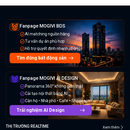
Fanpage MOGIVI BDS
AI matching nguồn hàng
Tư vấn dự án phù hợp
Hỗ trợ quyết định nhanh chóng
Tìm đúng bất động sản
Fanpage MOGIVI AI DESIGN
Panorama 360° không gian thật
Cải tạo nội thất bằng AI
Căn hộ • Nhà phố • Cafe • Showroom
Trải nghiệm AI Design
THỊ TRƯỜNG REALTIME
Xem thêm