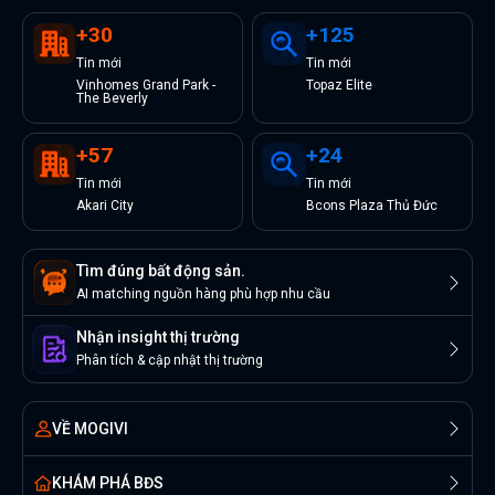
+
30
+
125
Tin
mới
Tin
mới
Vinhomes Grand Park -
Topaz Elite
The Beverly
+
57
+
24
Tin
mới
Tin
mới
Akari City
Bcons Plaza Thủ Đức
Tìm đúng bất động sản.
AI matching nguồn hàng phù hợp nhu cầu
Nhận insight thị trường
Phân tích & cập nhật thị trường
VỀ MOGIVI
KHÁM PHÁ BĐS