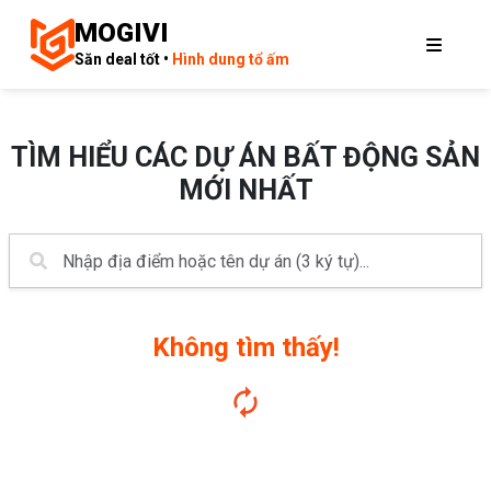
MOGIVI
Săn deal tốt •
Hình dung tổ ấm
TÌM HIỂU CÁC DỰ ÁN BẤT ĐỘNG SẢN
MỚI NHẤT
Không tìm thấy!