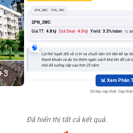
2PN_2WC
1PN_1WC
2PN_2WC
Giá TT:
4.8 tỷ
Giá Deal:
4.0 tỷ
Yield:
3.3
%/năm
s
🧠
Lợi thế tuyệt đối về vị trí và chuỗi tiện ích liền kề tạ
thanh khoản và dự trù thêm ngân sách khá lớn để cải tạ
nhà đã xuống cấp sau hơn 25 năm.
+
3
📊 Xem Phân T
Dữ liệu cập nhật:
Cập nhật
Đã hiển thị tất cả kết quả.