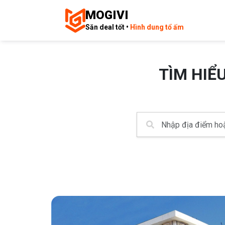
MOGIVI
Săn deal tốt •
Hình dung tổ ấm
TÌM HIỂ