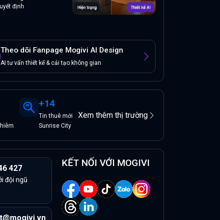
uyết định
Theo dõi Fanpage Mogivi AI Design
AI tư vấn thiết kế & cải tạo không gian
+
14
Xem thêm thị trường
Tin
thuê
mới
Thiêm
Sunrise City
KẾT NỐI VỚI MOGIVI
46 427
ởi đội ngũ
t@mogivi.vn