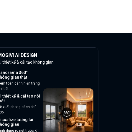
OGIVI AI DESIGN
I thiết kế & cải tạo không gian
anorama 360°
hông gian thật
em toàn cảnh hiện trạng
hi tiết
I thiết kế & cải tạo nội
hất
ề xuất phong cách phù
ợp
isualize tương lai
hông gian
ình dung rõ nét trước khi