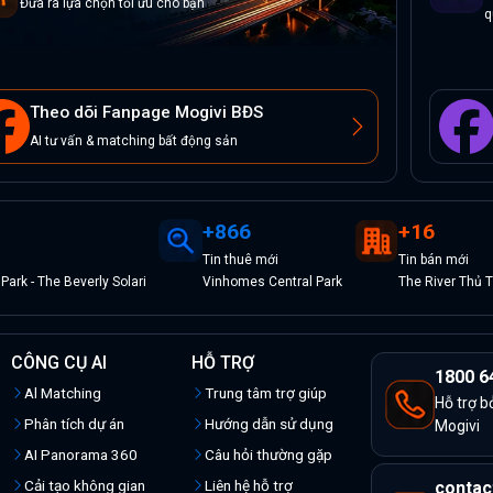
Đưa ra lựa chọn tối ưu cho bạn
q
Theo dõi Fanpage Mogivi BĐS
AI tư vấn & matching bất động sản
+
866
+
16
Tin
thuê
mới
Tin
bán
mới
ark - The Beverly Solari
Vinhomes Central Park
The River Thủ 
CÔNG CỤ AI
HỖ TRỢ
1800 6
Al Matching
Trung tâm trợ giúp
Hỗ trợ b
Phân tích dự án
Hướng dẫn sử dụng
Mogivi
AI Panorama 360
Câu hỏi thường gặp
Cải tạo không gian
Liên hệ hỗ trợ
contac