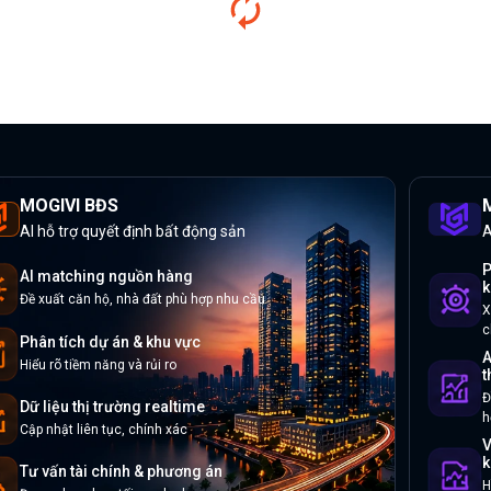
MOGIVI BĐS
M
AI hỗ trợ quyết định bất động sản
A
P
AI matching nguồn hàng
k
Đề xuất căn hộ, nhà đất phù hợp nhu cầu
X
c
Phân tích dự án & khu vực
A
Hiểu rõ tiềm năng và rủi ro
t
Đ
Dữ liệu thị trường realtime
h
Cập nhật liên tục, chính xác
V
k
Tư vấn tài chính & phương án
H