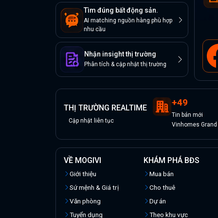
Tìm đúng bất động sản.
AI matching nguồn hàng phù hợp
nhu cầu
Nhận insight thị trường
Phân tích & cập nhật thị trường
+
49
THỊ TRƯỜNG REALTIME
Tin
bán
mới
Cập nhật liên tục
Vinhomes Grand P
VỀ MOGIVI
KHÁM PHÁ BĐS
Giới thiệu
Mua bán
Sứ mệnh & Giá trị
Cho thuê
Văn phòng
Dự án
Tuyển dụng
Theo khu vực