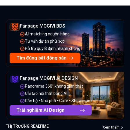
Fanpage MOGIVI BDS
AI matching nguồn hàng
Tư vấn dự án phù hợp
Hỗ trợ quyết định nhanh chóng
Tìm đúng bất động sản
Fanpage MOGIVI AI DESIGN
Panorama 360° không gian thật
Cải tạo nội thất bằng AI
Căn hộ • Nhà phố • Cafe • Showroom
Trải nghiệm AI Design
THỊ TRƯỜNG REALTIME
Xem thêm