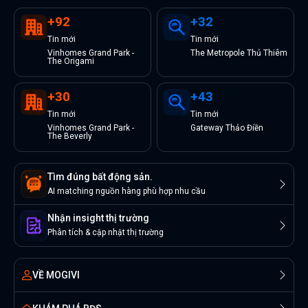
+
92
+
32
Tin
mới
Tin
mới
Vinhomes Grand Park -
The Metropole Thủ Thiêm
The Origami
+
30
+
43
Tin
mới
Tin
mới
Vinhomes Grand Park -
Gateway Thảo Điền
The Beverly
Tìm đúng bất động sản.
AI matching nguồn hàng phù hợp nhu cầu
Nhận insight thị trường
Phân tích & cập nhật thị trường
VỀ MOGIVI