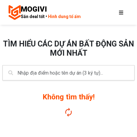
MOGIVI
Săn deal tốt •
Hình dung tổ ấm
TÌM HIỂU CÁC DỰ ÁN BẤT ĐỘNG SẢN
MỚI NHẤT
Không tìm thấy!