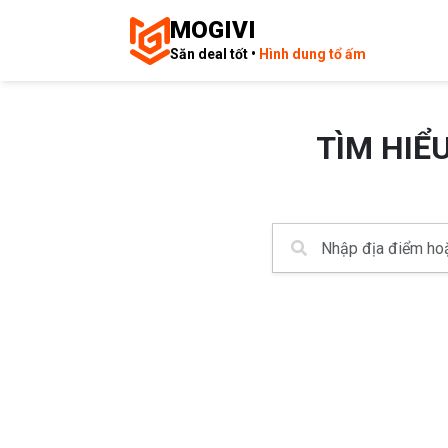
MOGIVI
Săn deal tốt •
Hình dung tổ ấm
TÌM HIỂ