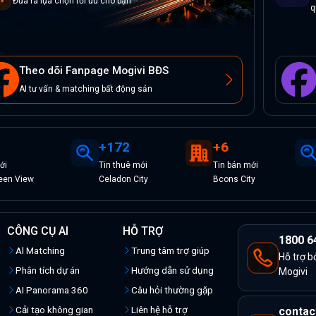
Đưa ra lựa chọn tối ưu cho bạn
q
Theo dõi Fanpage Mogivi BĐS
AI tư vấn & matching bất động sản
+
172
+
6
ới
Tin
thuê
mới
Tin
bán
mới
een View
Celadon City
Bcons City
CÔNG CỤ AI
HỖ TRỢ
1800 6
Al Matching
Trung tâm trợ giúp
Hỗ trợ b
Phân tích dự án
Hướng dẫn sử dụng
Mogivi
AI Panorama 360
Câu hỏi thường gặp
Cải tạo không gian
Liên hệ hỗ trợ
contac