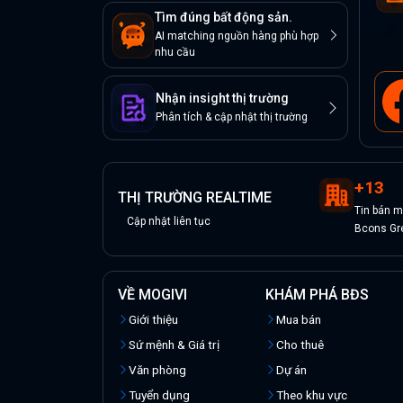
Tìm đúng bất động sản.
AI matching nguồn hàng phù hợp
nhu cầu
Nhận insight thị trường
Phân tích & cập nhật thị trường
+
13
THỊ TRƯỜNG REALTIME
Tin
bán
m
Cập nhật liên tục
Bcons Gr
VỀ MOGIVI
KHÁM PHÁ BĐS
Giới thiệu
Mua bán
Sứ mệnh & Giá trị
Cho thuê
Văn phòng
Dự án
Tuyển dụng
Theo khu vực