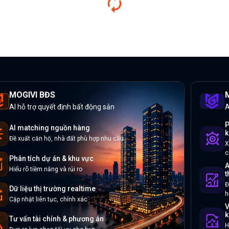
MOGIVI BĐS
M
AI hỗ trợ quyết định bất động sản
A
P
AI matching nguồn hàng
k
Đề xuất căn hộ, nhà đất phù hợp nhu cầu
X
c
Phân tích dự án & khu vực
A
Hiểu rõ tiềm năng và rủi ro
t
Đ
Dữ liệu thị trường realtime
h
Cập nhật liên tục, chính xác
V
k
Tư vấn tài chính & phương án
H