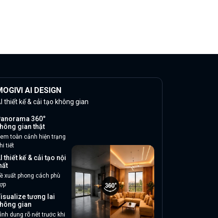
OGIVI AI DESIGN
I thiết kế & cải tạo không gian
anorama 360°
hông gian thật
em toàn cảnh hiện trạng
hi tiết
I thiết kế & cải tạo nội
hất
ề xuất phong cách phù
ợp
isualize tương lai
hông gian
ình dung rõ nét trước khi