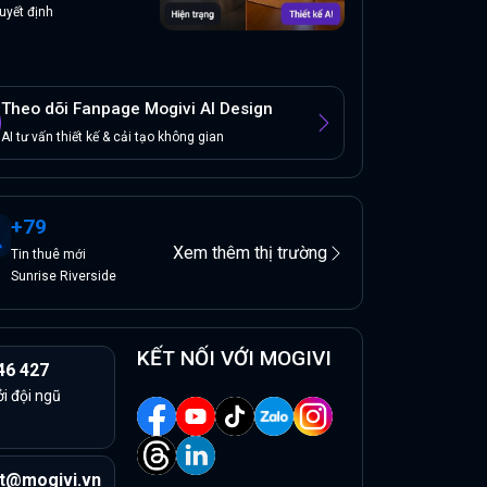
uyết định
Theo dõi Fanpage Mogivi AI Design
AI tư vấn thiết kế & cải tạo không gian
+
79
Xem thêm thị trường
Tin
thuê
mới
Sunrise Riverside
KẾT NỐI VỚI MOGIVI
46 427
ởi đội ngũ
t@mogivi.vn