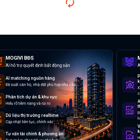
MOGIVI BĐS
M
AI hỗ trợ quyết định bất động sản
A
P
AI matching nguồn hàng
k
Đề xuất căn hộ, nhà đất phù hợp nhu cầu
X
c
Phân tích dự án & khu vực
A
Hiểu rõ tiềm năng và rủi ro
t
Đ
Dữ liệu thị trường realtime
h
Cập nhật liên tục, chính xác
V
k
Tư vấn tài chính & phương án
H