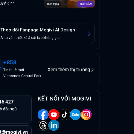
uyết định
Theo dõi Fanpage Mogivi AI Design
AI tư vấn thiết kế & cải tạo không gian
+
858
Xem thêm thị trường
Tin
thuê
mới
Vinhomes Central Park
KẾT NỐI VỚI MOGIVI
46 427
ởi đội ngũ
t@mogivi.vn