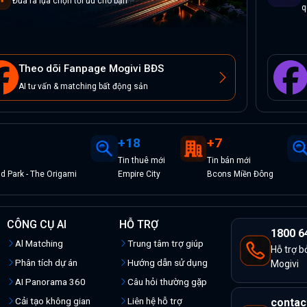
Đưa ra lựa chọn tối ưu cho bạn
q
Theo dõi Fanpage Mogivi BĐS
AI tư vấn & matching bất động sản
+
18
+
7
Tin
thuê
mới
Tin
bán
mới
 Park - The Origami
Empire City
Bcons Miền Đông
CÔNG CỤ AI
HỖ TRỢ
1800 6
Al Matching
Trung tâm trợ giúp
Hỗ trợ b
Phân tích dự án
Hướng dẫn sử dụng
Mogivi
AI Panorama 360
Câu hỏi thường gặp
Cải tạo không gian
Liên hệ hỗ trợ
contac