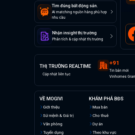
Tìm đúng bất động sản.
AI matching nguồn hàng phù hợp
nhu cầu
Nhận insight thị trường
Phân tích & cập nhật thị trường
+
91
THỊ TRƯỜNG REALTIME
Tin
bán
mới
Cập nhật liên tục
Vinhomes Grand
VỀ MOGIVI
KHÁM PHÁ BĐS
Giới thiệu
Mua bán
Sứ mệnh & Giá trị
Cho thuê
Văn phòng
Dự án
Tuyển dụng
Theo khu vực