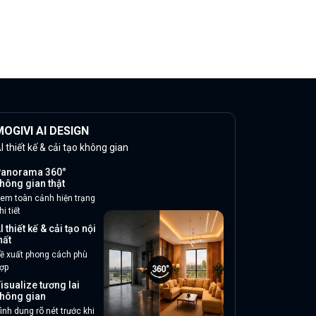
OGIVI AI DESIGN
I thiết kế & cải tạo không gian
anorama 360°
hông gian thật
em toàn cảnh hiện trạng
hi tiết
I thiết kế & cải tạo nội
hất
ề xuất phong cách phù
ợp
isualize tương lai
hông gian
ình dung rõ nét trước khi