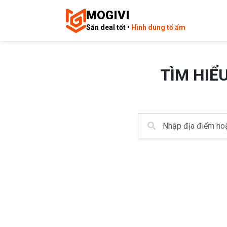
MOGIVI
Săn deal tốt •
Hình dung tổ ấm
TÌM HIỂ