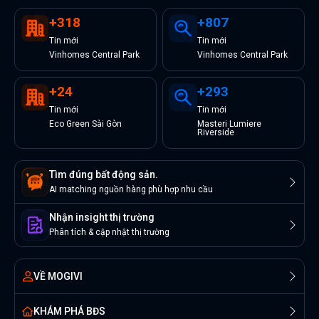
+
318
+
807
Tin
mới
Tin
mới
Vinhomes Central Park
Vinhomes Central Park
+
24
+
293
Tin
mới
Tin
mới
Eco Green Sài Gòn
Masteri Lumiere
Riverside
Tìm đúng bất động sản.
AI matching nguồn hàng phù hợp nhu cầu
Nhận insight thị trường
Phân tích & cập nhật thị trường
VỀ MOGIVI
KHÁM PHÁ BĐS