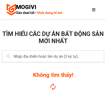
MOGIVI
Săn deal tốt •
Hình dung tổ ấm
TÌM HIỂU CÁC DỰ ÁN BẤT ĐỘNG SẢN
MỚI NHẤT
Không tìm thấy!