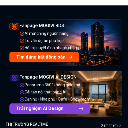
Fanpage MOGIVI BDS
AI matching nguồn hàng
Tư vấn dự án phù hợp
Hỗ trợ quyết định nhanh chóng
Tìm đúng bất động sản
Fanpage MOGIVI AI DESIGN
Panorama 360° không gian thật
Cải tạo nội thất bằng AI
Căn hộ • Nhà phố • Cafe • Showroom
Trải nghiệm AI Design
THỊ TRƯỜNG REALTIME
Xem thêm