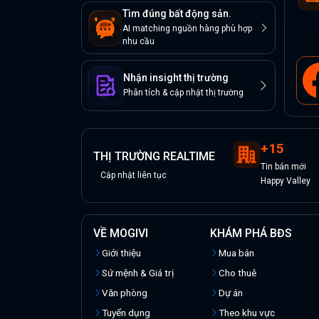
Tìm đúng bất động sản.
AI matching nguồn hàng phù hợp
nhu cầu
Nhận insight thị trường
Phân tích & cập nhật thị trường
+
15
THỊ TRƯỜNG REALTIME
Tin
bán
mới
Cập nhật liên tục
Happy Valley
VỀ MOGIVI
KHÁM PHÁ BĐS
Giới thiệu
Mua bán
Sứ mệnh & Giá trị
Cho thuê
Văn phòng
Dự án
Tuyển dụng
Theo khu vực