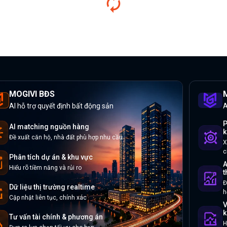
MOGIVI BĐS
M
AI hỗ trợ quyết định bất động sản
A
P
AI matching nguồn hàng
k
Đề xuất căn hộ, nhà đất phù hợp nhu cầu
X
c
Phân tích dự án & khu vực
A
Hiểu rõ tiềm năng và rủi ro
t
Đ
Dữ liệu thị trường realtime
h
Cập nhật liên tục, chính xác
V
k
Tư vấn tài chính & phương án
H