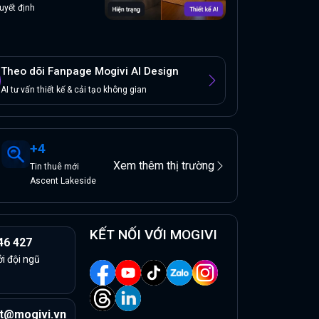
uyết định
Theo dõi Fanpage Mogivi AI Design
AI tư vấn thiết kế & cải tạo không gian
+
4
Xem thêm thị trường
Tin
thuê
mới
Ascent Lakeside
KẾT NỐI VỚI MOGIVI
46 427
ởi đội ngũ
t@mogivi.vn