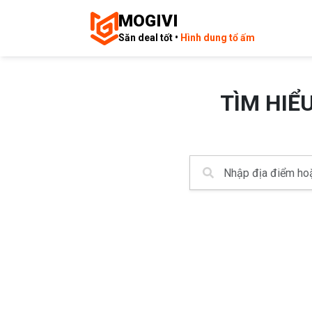
MOGIVI
Săn deal tốt •
Hình dung tổ ấm
TÌM HIỂ