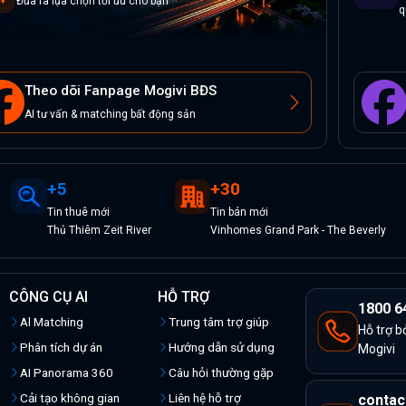
Đưa ra lựa chọn tối ưu cho bạn
q
Theo dõi Fanpage Mogivi BĐS
AI tư vấn & matching bất động sản
+
5
+
30
Tin
thuê
mới
Tin
bán
mới
Thủ Thiêm Zeit River
Vinhomes Grand Park - The Beverly
CÔNG CỤ AI
HỖ TRỢ
1800 6
Al Matching
Trung tâm trợ giúp
Hỗ trợ b
Phân tích dự án
Hướng dẫn sử dụng
Mogivi
AI Panorama 360
Câu hỏi thường gặp
Cải tạo không gian
Liên hệ hỗ trợ
contac