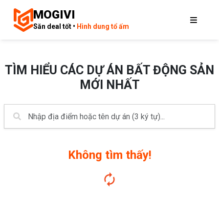
MOGIVI
Săn deal tốt •
Hình dung tổ ấm
TÌM HIỂU CÁC DỰ ÁN BẤT ĐỘNG SẢN
MỚI NHẤT
Không tìm thấy!