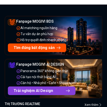
Fanpage MOGIVI BDS
AI matching nguồn hàng
Tư vấn dự án phù hợp
Hỗ trợ quyết định nhanh chóng
Tìm đúng bất động sản
Fanpage MOGIVI AI DESIGN
Panorama 360° không gian thật
Cải tạo nội thất bằng AI
Căn hộ • Nhà phố • Cafe • Showroom
Trải nghiệm AI Design
THỊ TRƯỜNG REALTIME
Xem thêm