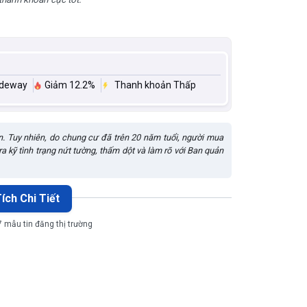
ideway
Giảm 12.2%
Thanh khoản Thấp
n. Tuy nhiên, do chung cư đã trên 20 năm tuổi, người mua
 kỹ tình trạng nứt tường, thấm dột và làm rõ với Ban quản
ích Chi Tiết
7 mẫu tin đăng thị trường