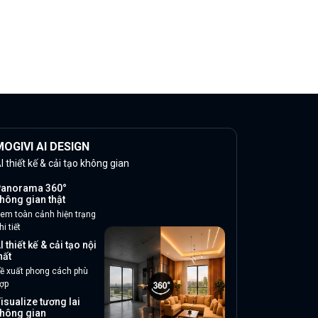
OGIVI AI DESIGN
I thiết kế & cải tạo không gian
anorama 360°
hông gian thật
em toàn cảnh hiện trạng
hi tiết
I thiết kế & cải tạo nội
hất
ề xuất phong cách phù
ợp
isualize tương lai
hông gian