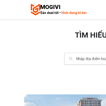
MOGIVI
Săn deal tốt •
Hình dung tổ ấm
TÌM HIỂ