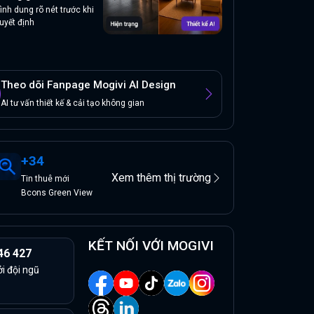
ình dung rõ nét trước khi
uyết định
Theo dõi Fanpage Mogivi AI Design
AI tư vấn thiết kế & cải tạo không gian
+
34
Xem thêm thị trường
Tin
thuê
mới
Bcons Green View
KẾT NỐI VỚI MOGIVI
46 427
ởi đội ngũ