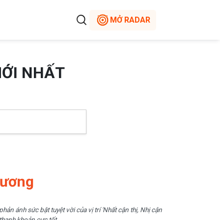
MỞ RADAR
MỚI NHẤT
hương
n ánh sức bật tuyệt vời của vị trí 'Nhất cận thị, Nhị cận
 thanh khoản cực tốt.