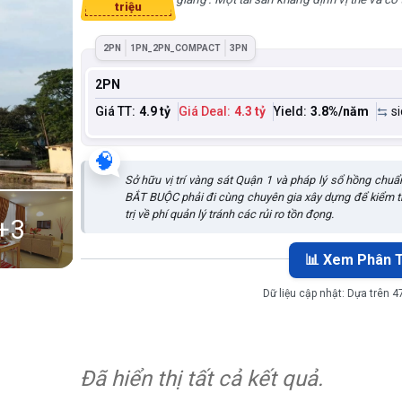
triệu
2PN
1PN_2PN_COMPACT
3PN
2PN
Giá TT:
4.9 tỷ
Giá Deal:
4.3 tỷ
Yield:
3.8
%/năm
s
🧠
Sở hữu vị trí vàng sát Quận 1 và pháp lý sổ hồng chuẩ
BẮT BUỘC phải đi cùng chuyên gia xây dựng để kiểm tra
trị về phí quản lý tránh các rủi ro tồn đọng.
+
3
📊 Xem Phân T
Dữ liệu cập nhật:
Dựa trên 4
Đã hiển thị tất cả kết quả.