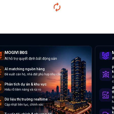
MOGIVI BĐS
M
AI hỗ trợ quyết định bất động sản
A
P
AI matching nguồn hàng
k
Đề xuất căn hộ, nhà đất phù hợp nhu cầu
X
c
Phân tích dự án & khu vực
A
Hiểu rõ tiềm năng và rủi ro
t
Đ
Dữ liệu thị trường realtime
h
Cập nhật liên tục, chính xác
V
k