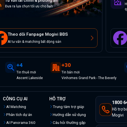
Tư vấn tài chính & phương án
H
Đưa ra lựa chọn tối ưu cho bạn
q
Theo dõi Fanpage Mogivi BĐS
AI tư vấn & matching bất động sản
+
4
+
30
Tin
thuê
mới
Tin
bán
mới
Ascent Lakeside
Vinhomes Grand Park - The Beverly
CÔNG CỤ AI
HỖ TRỢ
1800 6
Al Matching
Trung tâm trợ giúp
Hỗ trợ b
Phân tích dự án
Hướng dẫn sử dụng
Mogivi
AI Panorama 360
Câu hỏi thường gặp