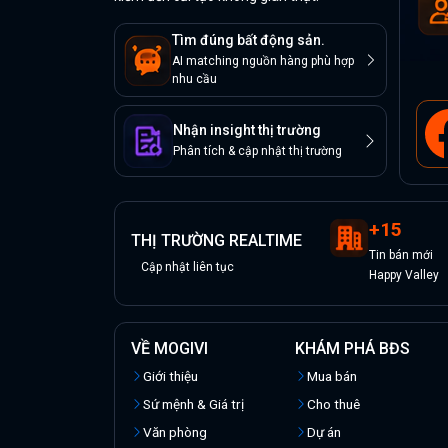
Tìm đúng bất động sản.
AI matching nguồn hàng phù hợp
nhu cầu
Nhận insight thị trường
Phân tích & cập nhật thị trường
+
15
THỊ TRƯỜNG REALTIME
Tin
bán
mới
Cập nhật liên tục
Happy Valley
VỀ MOGIVI
KHÁM PHÁ BĐS
Giới thiệu
Mua bán
Sứ mệnh & Giá trị
Cho thuê
Văn phòng
Dự án