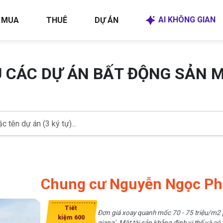
AI KHÔNG GIAN
MUA
THUÊ
DỰ ÁN
U CÁC DỰ ÁN BẤT ĐỘNG SẢN 
Chung cư Nguyễn Ngọc P
Tiết
Đơn giá xoay quanh mốc 70 - 75 triệu/m2 phả
kiệm 600
giang'. Một tài sản khẳng định vị thế và có