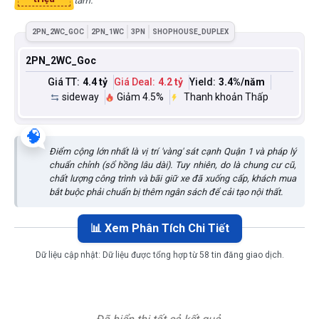
tâm.
2PN_2WC_GOC
2PN_1WC
3PN
SHOPHOUSE_DUPLEX
2PN_2WC_Goc
Giá TT:
4.4 tỷ
Giá Deal:
4.2 tỷ
Yield:
3.4
%/năm
sideway
Giảm 4.5%
Thanh khoản Thấp
🧠
Điểm cộng lớn nhất là vị trí 'vàng' sát cạnh Quận 1 và pháp lý
chuẩn chỉnh (sổ hồng lâu dài). Tuy nhiên, do là chung cư cũ,
chất lượng công trình và bãi giữ xe đã xuống cấp, khách mua
bắt buộc phải chuẩn bị thêm ngân sách để cải tạo nội thất.
📊 Xem Phân Tích Chi Tiết
Dữ liệu cập nhật:
Dữ liệu được tổng hợp từ 58 tin đăng giao dịch.