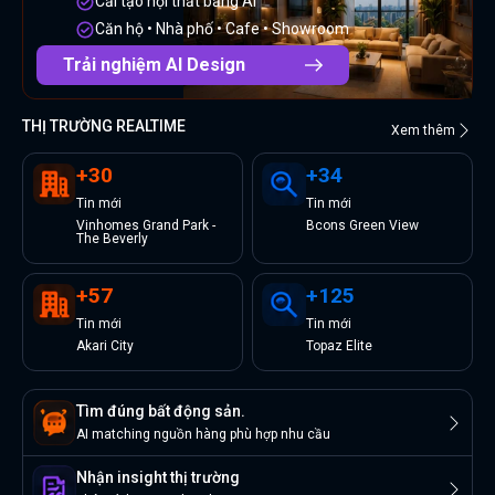
Cải tạo nội thất bằng AI
Căn hộ • Nhà phố • Cafe • Showroom
Trải nghiệm AI Design
THỊ TRƯỜNG REALTIME
Xem thêm
+
30
+
34
Tin
mới
Tin
mới
Vinhomes Grand Park -
Bcons Green View
The Beverly
+
57
+
125
Tin
mới
Tin
mới
Akari City
Topaz Elite
Tìm đúng bất động sản.
AI matching nguồn hàng phù hợp nhu cầu
Nhận insight thị trường