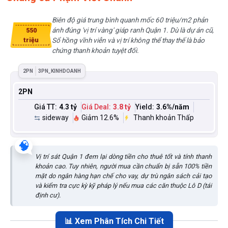
Biên độ giá trung bình quanh mốc 60 triệu/m2 phản
ánh đúng 'vị trí vàng' giáp ranh Quận 1. Dù là dự án cũ,
550
triệu
Sổ hồng vĩnh viễn và vị trí không thể thay thế là bảo
chứng thanh khoản tuyệt đối.
2PN
3PN_KINHDOANH
2PN
Giá TT:
4.3 tỷ
Giá Deal:
3.8 tỷ
Yield:
3.6
%/năm
sideway
Giảm 12.6%
Thanh khoản Thấp
🧠
Vị trí sát Quận 1 đem lại dòng tiền cho thuê tốt và tính thanh
khoản cao. Tuy nhiên, người mua cần chuẩn bị sẵn 100% tiền
mặt do ngân hàng hạn chế cho vay, dự trù ngân sách cải tạo
và kiểm tra cực kỳ kỹ pháp lý nếu mua các căn thuộc Lô D (tái
định cư).
📊 Xem Phân Tích Chi Tiết