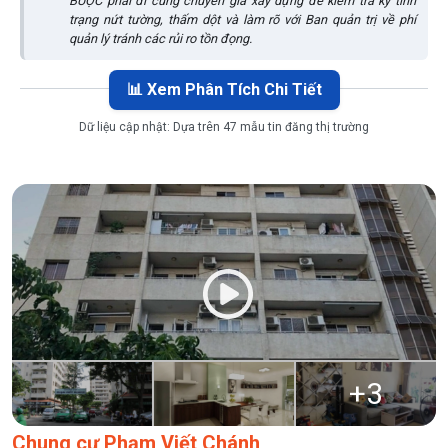
BUỘC phải đi cùng chuyên gia xây dựng để kiểm tra kỹ tình
trạng nứt tường, thấm dột và làm rõ với Ban quản trị về phí
quản lý tránh các rủi ro tồn đọng.
📊 Xem Phân Tích Chi Tiết
Dữ liệu cập nhật:
Dựa trên 47 mẫu tin đăng thị trường
+
3
Chung cư Phạm Viết Chánh