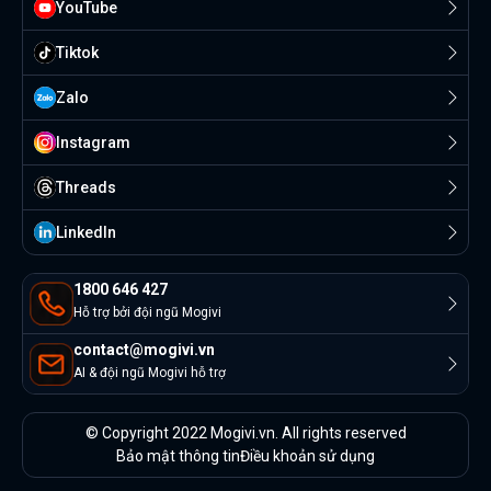
YouTube
Tiktok
Zalo
Instagram
Threads
Linkedln
1800 646 427
Hỗ trợ bởi đội ngũ Mogivi
contact@mogivi.vn
AI & đội ngũ Mogivi hỗ trợ
© Copyright 2022 Mogivi.vn. All rights reserved
Bảo mật thông tin
Điều khoản sử dụng