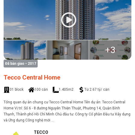
+
3
Đã bàn giao
• 2017
Tecco Central Home
01 block
100 căn
1.405m2
Từ 2.67 tỷ/ căn
Tổng quan dự án chung cư Tecco Central Home Tên dự án: Tecco Central
Home Vị trí: Số 6 - 8 đường Nguyễn Thiện Thuật, Phường 14, Quận Bình
Thạnh, Thành phố Hồ Chí Minh Chủ đầu tư: Công ty Cổ phần Đầu tư Xây dựng
và Ứng dụng Công nghệ mới ...
TECCO