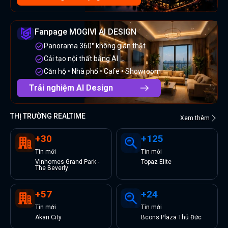
Fanpage MOGIVI AI DESIGN
Panorama 360° không gian thật
Cải tạo nội thất bằng AI
Căn hộ • Nhà phố • Cafe • Showroom
Trải nghiệm AI Design
THỊ TRƯỜNG REALTIME
Xem thêm
+
30
+
125
Tin
mới
Tin
mới
Vinhomes Grand Park -
Topaz Elite
The Beverly
+
57
+
24
Tin
mới
Tin
mới
Akari City
Bcons Plaza Thủ Đức