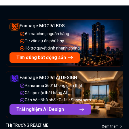
Fanpage MOGIVI BDS
AI matching nguồn hàng
Tư vấn dự án phù hợp
Hỗ trợ quyết định nhanh chóng
Tìm đúng bất động sản
Fanpage MOGIVI AI DESIGN
Panorama 360° không gian thật
Cải tạo nội thất bằng AI
Căn hộ • Nhà phố • Cafe • Showroom
Trải nghiệm AI Design
THỊ TRƯỜNG REALTIME
Xem thêm