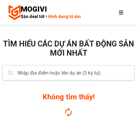
MOGIVI
Săn deal tốt •
Hình dung tổ ấm
TÌM HIỂU CÁC DỰ ÁN BẤT ĐỘNG SẢN
MỚI NHẤT
Không tìm thấy!