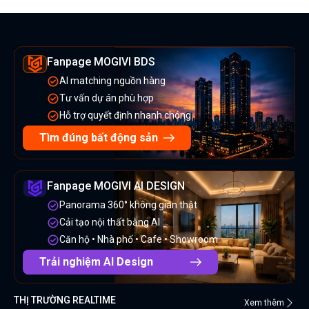
Fanpage MOGIVI BDS
AI matching nguồn hàng
Tư vấn dự án phù hợp
Hỗ trợ quyết định nhanh chóng
Tìm đúng bất động sản
Fanpage MOGIVI AI DESIGN
Panorama 360° không gian thật
Cải tạo nội thất bằng AI
Căn hộ • Nhà phố • Cafe • Showroom
Trải nghiệm AI Design
THỊ TRƯỜNG REALTIME
Xem thêm