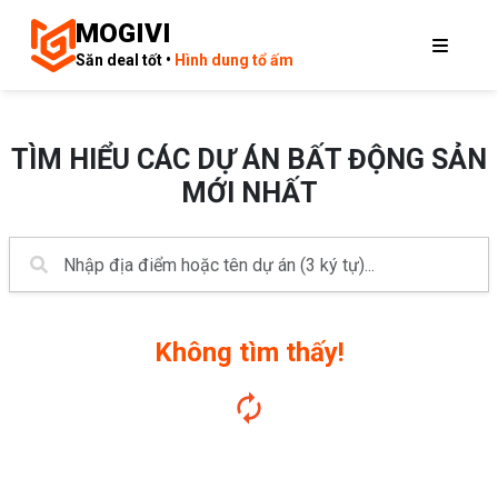
MOGIVI
Săn deal tốt •
Hình dung tổ ấm
TÌM HIỂU CÁC DỰ ÁN BẤT ĐỘNG SẢN
MỚI NHẤT
Không tìm thấy!