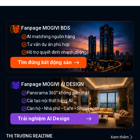
Fanpage MOGIVI BDS
AI matching nguồn hàng
Tư vấn dự án phù hợp
Hỗ trợ quyết định nhanh chóng
Tìm đúng bất động sản
Fanpage MOGIVI AI DESIGN
Panorama 360° không gian thật
Cải tạo nội thất bằng AI
Căn hộ • Nhà phố • Cafe • Showroom
Trải nghiệm AI Design
THỊ TRƯỜNG REALTIME
Xem thêm