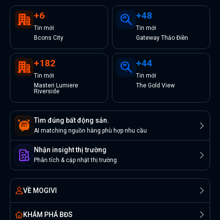
+
6
+
48
Tin
mới
Tin
mới
Bcons City
Gateway Thảo Điền
+
182
+
44
Tin
mới
Tin
mới
Masteri Lumiere
The Gold View
Riverside
Tìm đúng bất động sản.
AI matching nguồn hàng phù hợp nhu cầu
Nhận insight thị trường
Phân tích & cập nhật thị trường
VỀ MOGIVI
KHÁM PHÁ BĐS