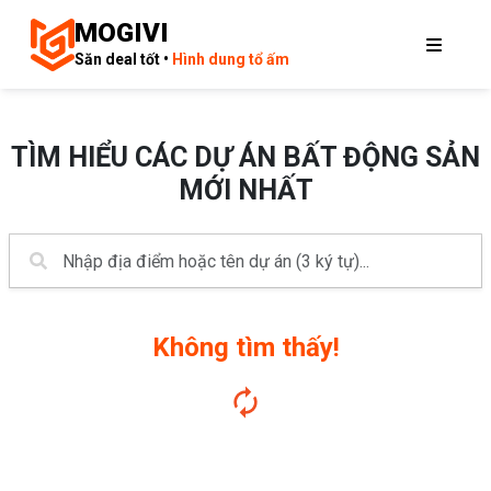
MOGIVI
Săn deal tốt •
Hình dung tổ ấm
TÌM HIỂU CÁC DỰ ÁN BẤT ĐỘNG SẢN
MỚI NHẤT
Không tìm thấy!