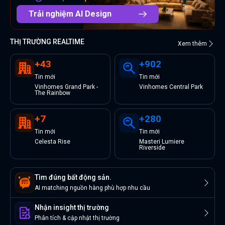
Trải nghiệm AI Design
THỊ TRƯỜNG REALTIME
Xem thêm
+
43
+
902
Tin
mới
Tin
mới
Vinhomes Grand Park -
Vinhomes Central Park
The Rainbow
+
7
+
280
Tin
mới
Tin
mới
Celesta Rise
Masteri Lumiere
Riverside
Tìm đúng bất động sản.
AI matching nguồn hàng phù hợp nhu cầu
Nhận insight thị trường
Phân tích & cập nhật thị trường