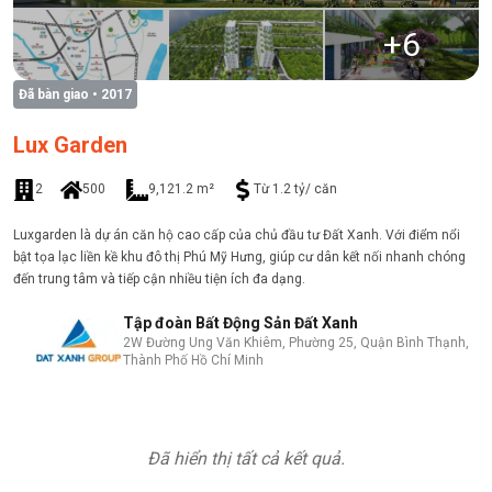
+
6
Đã bàn giao
• 2017
Lux Garden
2
500
9,121.2 m²
Từ 1.2 tỷ/ căn
Luxgarden là dự án căn hộ cao cấp của chủ đầu tư Đất Xanh. Với điểm nổi
bật tọa lạc liền kề khu đô thị Phú Mỹ Hưng, giúp cư dân kết nối nhanh chóng
đến trung tâm và tiếp cận nhiều tiện ích đa dạng.
Tập đoàn Bất Động Sản Đất Xanh
2W Đường Ung Văn Khiêm, Phường 25, Quận Bình Thạnh,
Thành Phố Hồ Chí Minh
Đã hiển thị tất cả kết quả.