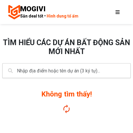
MOGIVI
Săn deal tốt •
Hình dung tổ ấm
TÌM HIỂU CÁC DỰ ÁN BẤT ĐỘNG SẢN
MỚI NHẤT
Không tìm thấy!