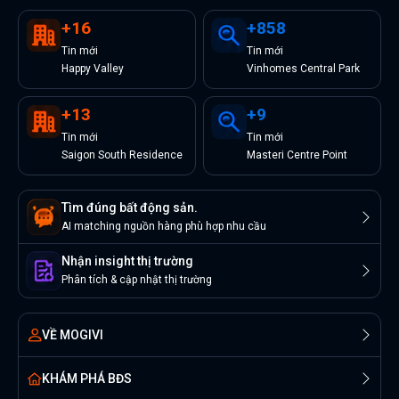
+
16
+
858
Tin
mới
Tin
mới
Happy Valley
Vinhomes Central Park
+
13
+
9
Tin
mới
Tin
mới
Saigon South Residence
Masteri Centre Point
Tìm đúng bất động sản.
AI matching nguồn hàng phù hợp nhu cầu
Nhận insight thị trường
Phân tích & cập nhật thị trường
VỀ MOGIVI
KHÁM PHÁ BĐS