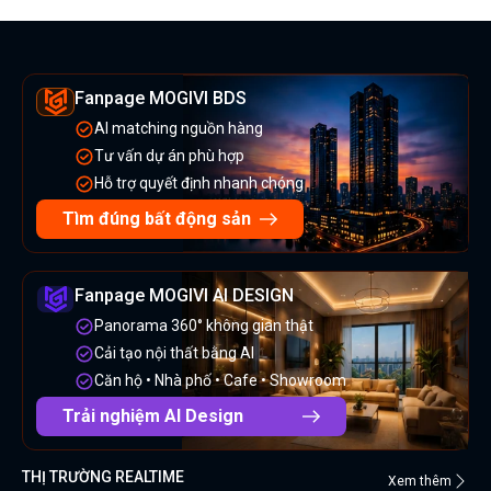
Fanpage MOGIVI BDS
AI matching nguồn hàng
Tư vấn dự án phù hợp
Hỗ trợ quyết định nhanh chóng
Tìm đúng bất động sản
Fanpage MOGIVI AI DESIGN
Panorama 360° không gian thật
Cải tạo nội thất bằng AI
Căn hộ • Nhà phố • Cafe • Showroom
Trải nghiệm AI Design
THỊ TRƯỜNG REALTIME
Xem thêm