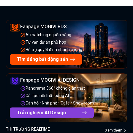
Fanpage MOGIVI BDS
AI matching nguồn hàng
Tư vấn dự án phù hợp
Hỗ trợ quyết định nhanh chóng
Tìm đúng bất động sản
Fanpage MOGIVI AI DESIGN
Panorama 360° không gian thật
Cải tạo nội thất bằng AI
Căn hộ • Nhà phố • Cafe • Showroom
Trải nghiệm AI Design
THỊ TRƯỜNG REALTIME
Xem thêm