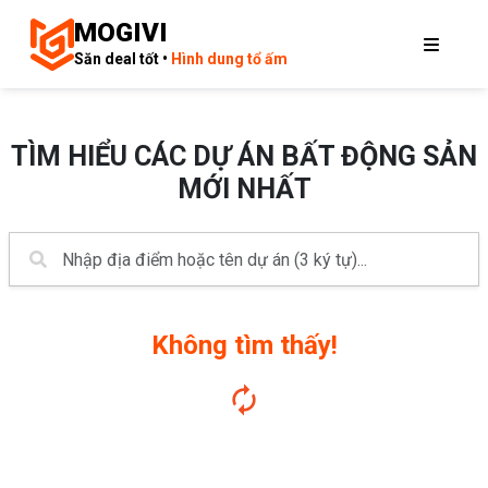
MOGIVI
Săn deal tốt •
Hình dung tổ ấm
TÌM HIỂU CÁC DỰ ÁN BẤT ĐỘNG SẢN
MỚI NHẤT
Không tìm thấy!