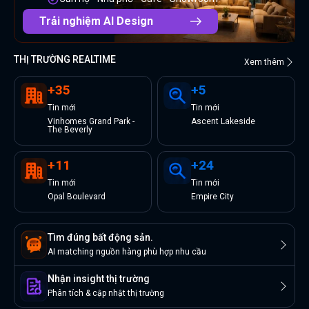
Trải nghiệm AI Design
THỊ TRƯỜNG REALTIME
Xem thêm
+
35
+
5
Tin
mới
Tin
mới
Vinhomes Grand Park -
Ascent Lakeside
The Beverly
+
11
+
24
Tin
mới
Tin
mới
Opal Boulevard
Empire City
Tìm đúng bất động sản.
AI matching nguồn hàng phù hợp nhu cầu
Nhận insight thị trường
Phân tích & cập nhật thị trường