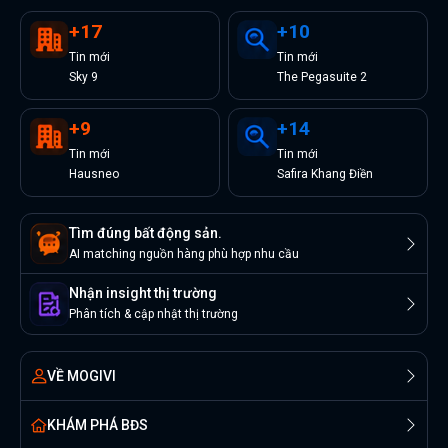
+
17
+
10
Tin
mới
Tin
mới
Sky 9
The Pegasuite 2
+
9
+
14
Tin
mới
Tin
mới
Hausneo
Safira Khang Điền
Tìm đúng bất động sản.
AI matching nguồn hàng phù hợp nhu cầu
Nhận insight thị trường
Phân tích & cập nhật thị trường
VỀ MOGIVI
KHÁM PHÁ BĐS