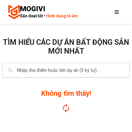
MOGIVI
Săn deal tốt •
Hình dung tổ ấm
TÌM HIỂU CÁC DỰ ÁN BẤT ĐỘNG SẢN
MỚI NHẤT
Không tìm thấy!