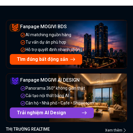
Fanpage MOGIVI BDS
AI matching nguồn hàng
Tư vấn dự án phù hợp
Hỗ trợ quyết định nhanh chóng
Tìm đúng bất động sản
Fanpage MOGIVI AI DESIGN
Panorama 360° không gian thật
Cải tạo nội thất bằng AI
Căn hộ • Nhà phố • Cafe • Showroom
Trải nghiệm AI Design
THỊ TRƯỜNG REALTIME
Xem thêm