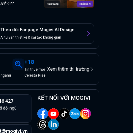
uyết định
Theo dõi Fanpage Mogivi AI Design
AI tư vấn thiết kế & cải tạo không gian
+
18
Xem thêm thị trường
Tin
thuê
mới
Origami
Celesta Rise
KẾT NỐI VỚI MOGIVI
46 427
ởi đội ngũ
t@mogivi.vn