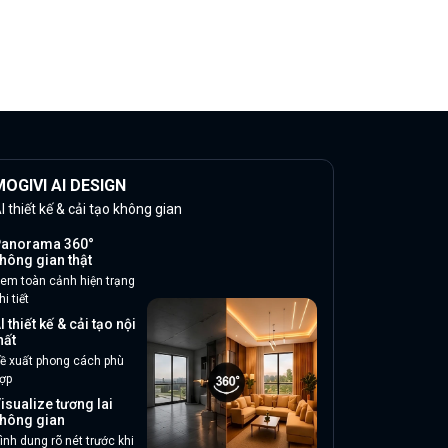
OGIVI AI DESIGN
I thiết kế & cải tạo không gian
anorama 360°
hông gian thật
em toàn cảnh hiện trạng
hi tiết
I thiết kế & cải tạo nội
hất
ề xuất phong cách phù
ợp
isualize tương lai
hông gian
ình dung rõ nét trước khi