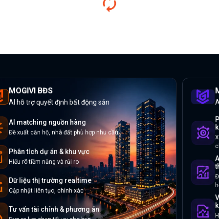
MOGIVI BĐS
M
AI hỗ trợ quyết định bất động sản
A
P
AI matching nguồn hàng
k
Đề xuất căn hộ, nhà đất phù hợp nhu cầu
X
c
Phân tích dự án & khu vực
A
Hiểu rõ tiềm năng và rủi ro
t
Đ
Dữ liệu thị trường realtime
h
Cập nhật liên tục, chính xác
V
k
Tư vấn tài chính & phương án
H