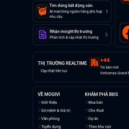
Tìm đúng bất động sản.
AI matching nguồn hàng phù hợp
nhu cầu
Nhận insight thị trường
Phân tích & cập nhật thị trường
+
44
THỊ TRƯỜNG REALTIME
Tin
bán
mới
Cập nhật liên tục
Vinhomes Grand P
VỀ MOGIVI
KHÁM PHÁ BĐS
Giới thiệu
Mua bán
Sứ mệnh & Giá trị
Cho thuê
Văn phòng
Dự án
Tuyển dụng
Theo khu vực