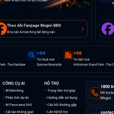
Đưa ra lựa chọn tối ưu cho bạn
q
Theo dõi Fanpage Mogivi BĐS
AI tư vấn & matching bất động sản
+
84
+
98
Tin
thuê
mới
Tin
bán
mới
ark - The Rainbow
Sunrise Riverside
Vinhomes Grand Park - The 
CÔNG CỤ AI
HỖ TRỢ
1800 6
Al Matching
Trung tâm trợ giúp
Hỗ trợ b
Phân tích dự án
Hướng dẫn sử dụng
Mogivi
AI Panorama 360
Câu hỏi thường gặp
Cải tạo không gian
Liên hệ hỗ trợ
contac