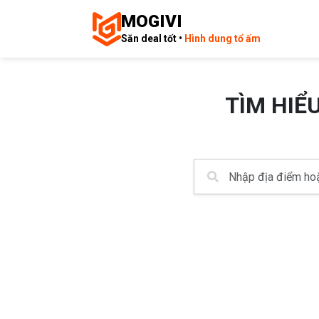
MOGIVI
Săn deal tốt •
Hình dung tổ ấm
TÌM HIỂ