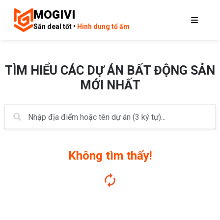
MOGIVI
Săn deal tốt •
Hình dung tổ ấm
TÌM HIỂU CÁC DỰ ÁN BẤT ĐỘNG SẢN
MỚI NHẤT
Không tìm thấy!