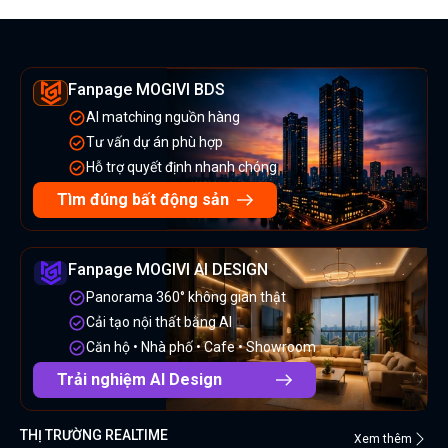
Fanpage MOGIVI BDS
AI matching nguồn hàng
Tư vấn dự án phù hợp
Hỗ trợ quyết định nhanh chóng
Tìm đúng bất động sản
Fanpage MOGIVI AI DESIGN
Panorama 360° không gian thật
Cải tạo nội thất bằng AI
Căn hộ • Nhà phố • Cafe • Showroom
Trải nghiệm AI Design
THỊ TRƯỜNG REALTIME
Xem thêm