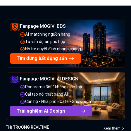
Fanpage MOGIVI BDS
AI matching nguồn hàng
Tư vấn dự án phù hợp
Hỗ trợ quyết định nhanh chóng
Tìm đúng bất động sản
Fanpage MOGIVI AI DESIGN
Panorama 360° không gian thật
Cải tạo nội thất bằng AI
Căn hộ • Nhà phố • Cafe • Showroom
Trải nghiệm AI Design
THỊ TRƯỜNG REALTIME
Xem thêm