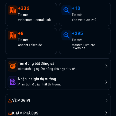
+
336
+
10
Tin
mới
Tin
mới
Vinhomes Central Park
The Vista An Phú
+
8
+
295
Tin
mới
Tin
mới
Ascent Lakeside
Masteri Lumiere
Riverside
Tìm đúng bất động sản.
AI matching nguồn hàng phù hợp nhu cầu
Nhận insight thị trường
Phân tích & cập nhật thị trường
VỀ MOGIVI
KHÁM PHÁ BĐS