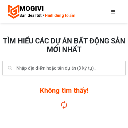
MOGIVI
Săn deal tốt •
Hình dung tổ ấm
TÌM HIỂU CÁC DỰ ÁN BẤT ĐỘNG SẢN
MỚI NHẤT
Không tìm thấy!