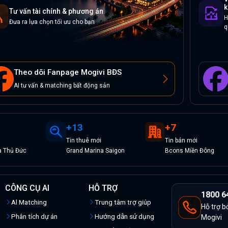
k
Tư vấn tài chính & phương án
H
Đưa ra lựa chọn tối ưu cho bạn
q
Theo dõi Fanpage Mogivi BĐS
AI tư vấn & matching bất động sản
+
13
+
7
Tin
thuê
mới
Tin
bán
mới
a Thủ Đức
Grand Marina Saigon
Bcons Miền Đông
CÔNG CỤ AI
HỖ TRỢ
1800 6
Al Matching
Trung tâm trợ giúp
Hỗ trợ b
Phân tích dự án
Hướng dẫn sử dụng
Mogivi