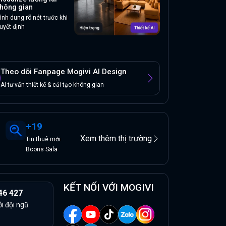
hông gian
ình dung rõ nét trước khi
uyết định
Theo dõi Fanpage Mogivi AI Design
AI tư vấn thiết kế & cải tạo không gian
+
19
Xem thêm thị trường
Tin
thuê
mới
Bcons Sala
KẾT NỐI VỚI MOGIVI
46 427
ởi đội ngũ