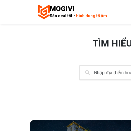
MOGIVI
Săn deal tốt •
Hình dung tổ ấm
TÌM HIỂ