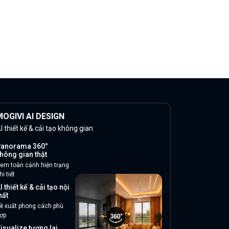
OGIVI AI DESIGN
I thiết kế & cải tạo không gian
anorama 360°
hông gian thật
em toàn cảnh hiện trạng
hi tiết
I thiết kế & cải tạo nội
hất
ề xuất phong cách phù
ợp
isualize tương lai