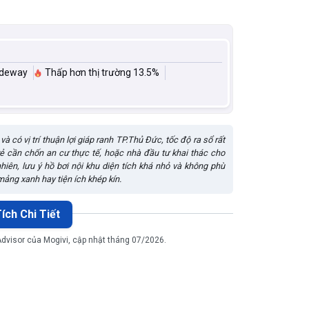
ideway
Thấp hơn thị trường 13.5%
 có vị trí thuận lợi giáp ranh TP.Thủ Đức, tốc độ ra sổ rất
rẻ cần chốn an cư thực tế, hoặc nhà đầu tư khai thác cho
hiên, lưu ý hồ bơi nội khu diện tích khá nhỏ và không phù
ảng xanh hay tiện ích khép kín.
ích Chi Tiết
 Advisor của Mogivi, cập nhật tháng 07/2026.