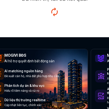
MOGIVI BĐS
M
AI hỗ trợ quyết định bất động sản
A
P
AI matching nguồn hàng
k
Đề xuất căn hộ, nhà đất phù hợp nhu cầu
X
c
Phân tích dự án & khu vực
A
Hiểu rõ tiềm năng và rủi ro
t
Đ
Dữ liệu thị trường realtime
h
Cập nhật liên tục, chính xác
V