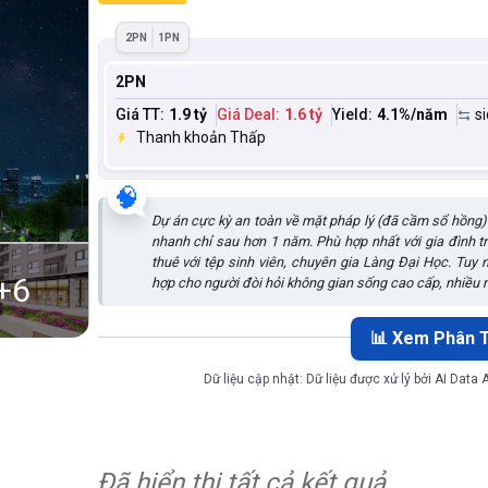
2PN
1PN
2PN
Giá TT:
1.9 tỷ
Giá Deal:
1.6 tỷ
Yield:
4.1
%/năm
s
Thanh khoản Thấp
🧠
Dự án cực kỳ an toàn về mặt pháp lý (đã cầm sổ hồng) và
nhanh chỉ sau hơn 1 năm. Phù hợp nhất với gia đình t
thuê với tệp sinh viên, chuyên gia Làng Đại Học. Tuy n
+
6
hợp cho người đòi hỏi không gian sống cao cấp, nhiều m
📊 Xem Phân T
Dữ liệu cập nhật:
Dữ liệu được xử lý bởi AI Data
Đã hiển thị tất cả kết quả.