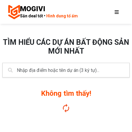
MOGIVI
Săn deal tốt •
Hình dung tổ ấm
TÌM HIỂU CÁC DỰ ÁN BẤT ĐỘNG SẢN
MỚI NHẤT
Không tìm thấy!