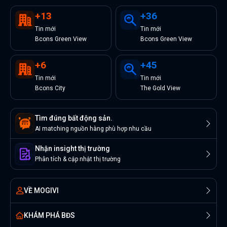
+
13
+
36
Tin
mới
Tin
mới
Bcons Green View
Bcons Green View
+
6
+
45
Tin
mới
Tin
mới
Bcons City
The Gold View
Tìm đúng bất động sản.
AI matching nguồn hàng phù hợp nhu cầu
Nhận insight thị trường
Phân tích & cập nhật thị trường
VỀ MOGIVI
KHÁM PHÁ BĐS