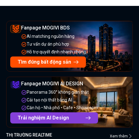
Fanpage MOGIVI BDS
AI matching nguồn hàng
Tư vấn dự án phù hợp
Hỗ trợ quyết định nhanh chóng
Tìm đúng bất động sản
Fanpage MOGIVI AI DESIGN
Panorama 360° không gian thật
Cải tạo nội thất bằng AI
Căn hộ • Nhà phố • Cafe • Showroom
Trải nghiệm AI Design
THỊ TRƯỜNG REALTIME
Xem thêm