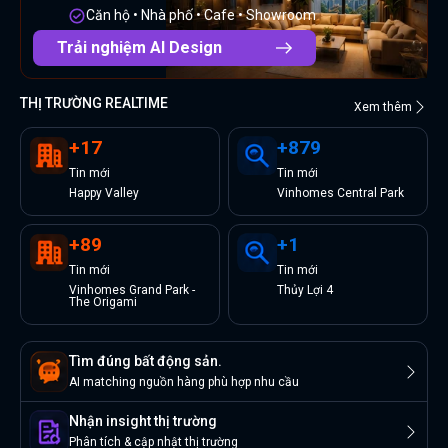
Căn hộ • Nhà phố • Cafe • Showroom
Trải nghiệm AI Design
THỊ TRƯỜNG REALTIME
Xem thêm
+
17
+
879
Tin
mới
Tin
mới
Happy Valley
Vinhomes Central Park
+
89
+
1
Tin
mới
Tin
mới
Vinhomes Grand Park -
Thủy Lợi 4
The Origami
Tìm đúng bất động sản.
AI matching nguồn hàng phù hợp nhu cầu
Nhận insight thị trường
Phân tích & cập nhật thị trường