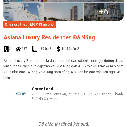
+
6
Chưa xác thực
MGV Phân phối
Asiana Luxury Residences Đà Nẵng
2
487
4.309m2
Từ 50tr/m2
Asiana Luxury Residences là dự án căn hộ cao cấp kết hợp nghỉ dưỡng được
xây dựng tại vị trí cực đẹp trên khu đất rộng gần 4.309m2 với thiết kế bao gồm
2 toà nhà cao 34 tầng và 3 tầng hầm cùng 487 căn hộ cao cấp tiện nghi và
hiện đại, ...
Gotec Land
28-30 Đường Lam Sơn, Phường 6, Quận Bình Thạnh, Thành
Phố Hồ Chí Minh
Đã hiển thị tất cả kết quả.