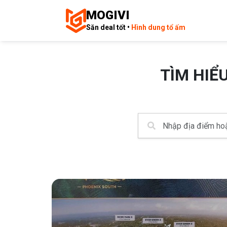
MOGIVI
Săn deal tốt •
Hình dung tổ ấm
TÌM HIỂ