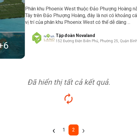
Phân khu Phoenix West thuộc Đảo Phượng Hoàng nằm 
Tây trên Đảo Phượng Hoàng, đây là nơi có khoảng cá
vị trí của phân khu Phoenix West có thể dễ dàng ...
Tập đoàn Novaland
152 Đường Điện Biên Phủ, Phường 25, Quận Bìn
+
6
Đã hiển thị tất cả kết quả.
Previous
Next
‹
›
1
2
(current)