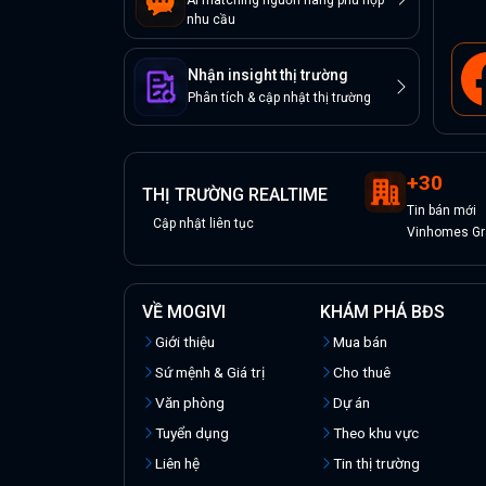
AI matching nguồn hàng phù hợp
nhu cầu
Nhận insight thị trường
Phân tích & cập nhật thị trường
+
30
THỊ TRƯỜNG REALTIME
Tin
bán
mới
Cập nhật liên tục
Vinhomes Gra
VỀ MOGIVI
KHÁM PHÁ BĐS
Giới thiệu
Mua bán
Sứ mệnh & Giá trị
Cho thuê
Văn phòng
Dự án
Tuyển dụng
Theo khu vực
Liên hệ
Tin thị trường