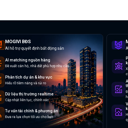
MOGIVI BĐS
M
AI hỗ trợ quyết định bất động sản
A
P
AI matching nguồn hàng
k
Đề xuất căn hộ, nhà đất phù hợp nhu cầu
X
c
Phân tích dự án & khu vực
A
Hiểu rõ tiềm năng và rủi ro
t
Đ
Dữ liệu thị trường realtime
h
Cập nhật liên tục, chính xác
V
k
Tư vấn tài chính & phương án
H
Đưa ra lựa chọn tối ưu cho bạn
q