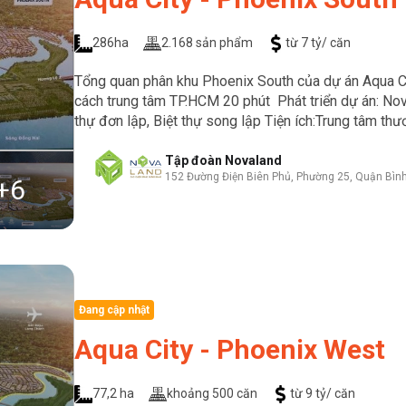
286ha
2.168 sản phẩm
từ 7 tỷ/ căn
Tổng quan phân khu Phoenix South của dự án Aqua Ci
cách trung tâm TP.HCM 20 phút Phát triển dự án: No
thự đơn lập, Biệt thự song lập Tiện ích:Trung tâm thươn
Tập đoàn Novaland
152 Đường Điện Biên Phủ, Phường 25, Quận Bìn
+
6
Đang cập nhật
Aqua City - Phoenix West
77,2 ha
khoảng 500 căn
từ 9 tỷ/ căn