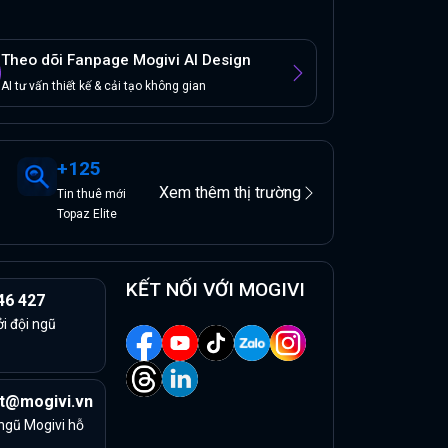
Theo dõi Fanpage Mogivi AI Design
AI tư vấn thiết kế & cải tạo không gian
+
125
Xem thêm thị trường
Tin
thuê
mới
Topaz Elite
KẾT NỐI VỚI MOGIVI
46 427
ởi đội ngũ
t@mogivi.vn
 ngũ Mogivi hỗ