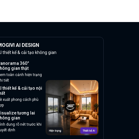
OGIVI AI DESIGN
I thiết kế & cải tạo không gian
anorama 360°
hông gian thật
em toàn cảnh hiện trạng
hi tiết
I thiết kế & cải tạo nội
hất
ề xuất phong cách phù
ợp
isualize tương lai
hông gian
ình dung rõ nét trước khi
uyết định