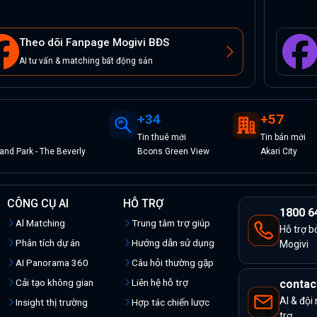
Theo dõi Fanpage Mogivi BĐS
AI tư vấn & matching bất động sản
+
34
+
57
Tin
thuê
mới
Tin
bán
mới
nd Park - The Beverly
Bcons Green View
Akari City
CÔNG CỤ AI
HỖ TRỢ
1800 6
Al Matching
Trung tâm trợ giúp
Hỗ trợ b
Phân tích dự án
Hướng dẫn sử dụng
Mogivi
AI Panorama 360
Câu hỏi thường gặp
Cải tạo không gian
Liên hệ hỗ trợ
contac
AI & đội
Insight thị trường
Hợp tác chiến lược
trợ