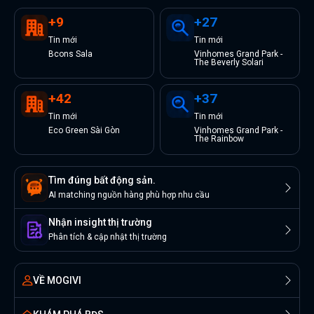
+
9
+
27
Tin
mới
Tin
mới
Bcons Sala
Vinhomes Grand Park -
The Beverly Solari
+
42
+
37
Tin
mới
Tin
mới
Eco Green Sài Gòn
Vinhomes Grand Park -
The Rainbow
Tìm đúng bất động sản.
AI matching nguồn hàng phù hợp nhu cầu
Nhận insight thị trường
Phân tích & cập nhật thị trường
VỀ MOGIVI