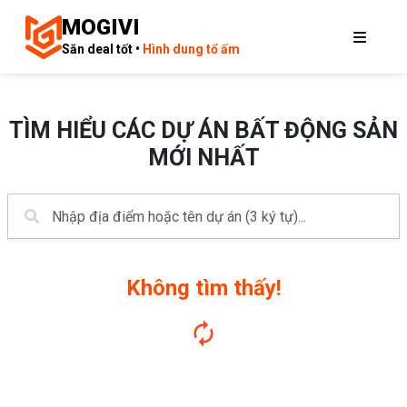
MOGIVI
Săn deal tốt •
Hình dung tổ ấm
TÌM HIỂU CÁC DỰ ÁN BẤT ĐỘNG SẢN
MỚI NHẤT
Không tìm thấy!