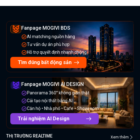
Fanpage MOGIVI BDS
AI matching nguồn hàng
Tư vấn dự án phù hợp
Hỗ trợ quyết định nhanh chóng
Tìm đúng bất động sản
Fanpage MOGIVI AI DESIGN
Panorama 360° không gian thật
Cải tạo nội thất bằng AI
Căn hộ • Nhà phố • Cafe • Showroom
Trải nghiệm AI Design
THỊ TRƯỜNG REALTIME
Xem thêm