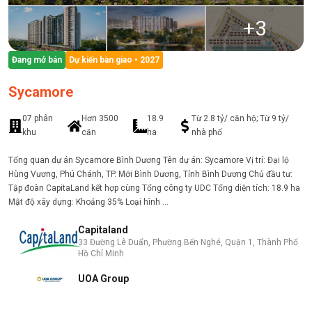
+
3
Đang mở bán
Dự kiến bàn giao
• 2027
Sycamore
07 phân
Hơn 3500
18.9
Từ 2.8 tỷ/ căn hộ; Từ 9 tỷ/
khu
căn
ha
nhà phố
Tổng quan dự án Sycamore Bình Dương Tên dự án: Sycamore Vị trí: Đại lộ
Hùng Vương, Phú Chánh, TP. Mới Bình Dương, Tỉnh Bình Dương Chủ đầu tư:
Tập đoàn CapitaLand kết hợp cùng Tổng công ty UDC Tổng diện tích: 18.9 ha
Mật độ xây dựng: Khoảng 35% Loại hình ...
Capitaland
33 Đường Lê Duẩn, Phường Bến Nghé, Quận 1, Thành Phố
Hồ Chí Minh
UOA Group