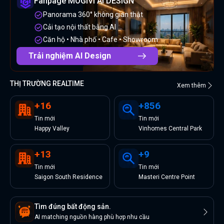
Fanpage MOGIVI AI DESIGN
Panorama 360° không gian thật
Cải tạo nội thất bằng AI
Căn hộ • Nhà phố • Cafe • Showroom
Trải nghiệm AI Design
THỊ TRƯỜNG REALTIME
Xem thêm
+
16
+
856
Tin
mới
Tin
mới
Happy Valley
Vinhomes Central Park
+
13
+
9
Tin
mới
Tin
mới
Saigon South Residence
Masteri Centre Point
Tìm đúng bất động sản.
AI matching nguồn hàng phù hợp nhu cầu