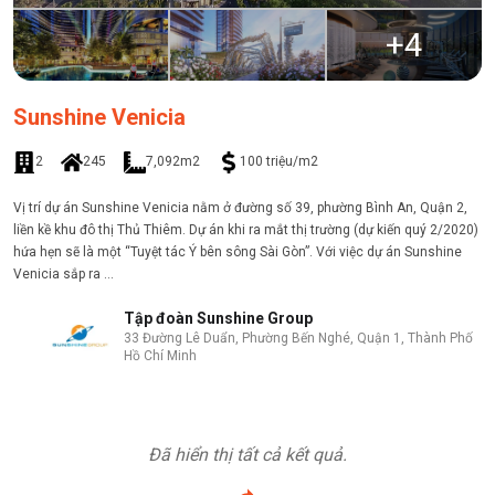
+
4
Sunshine Venicia
2
245
7,092m2
100 triệu/m2
Vị trí dự án Sunshine Venicia nằm ở đường số 39, phường Bình An, Quận 2,
liền kề khu đô thị Thủ Thiêm. Dự án khi ra mắt thị trường (dự kiến quý 2/2020)
hứa hẹn sẽ là một “Tuyệt tác Ý bên sông Sài Gòn”. Với việc dự án Sunshine
Venicia sắp ra ...
Tập đoàn Sunshine Group
33 Đường Lê Duẩn, Phường Bến Nghé, Quận 1, Thành Phố
Hồ Chí Minh
Đã hiển thị tất cả kết quả.