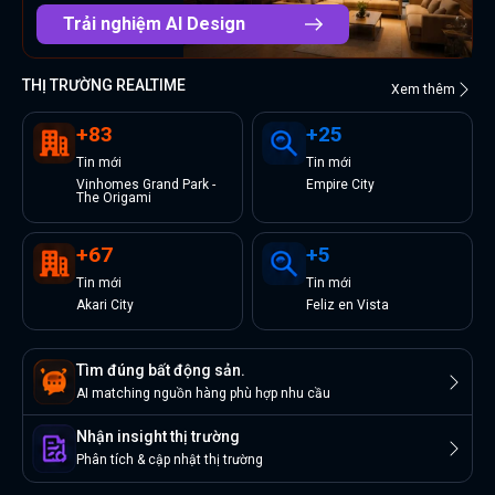
Trải nghiệm AI Design
THỊ TRƯỜNG REALTIME
Xem thêm
+
83
+
25
Tin
mới
Tin
mới
Vinhomes Grand Park -
Empire City
The Origami
+
67
+
5
Tin
mới
Tin
mới
Akari City
Feliz en Vista
Tìm đúng bất động sản.
AI matching nguồn hàng phù hợp nhu cầu
Nhận insight thị trường
Phân tích & cập nhật thị trường