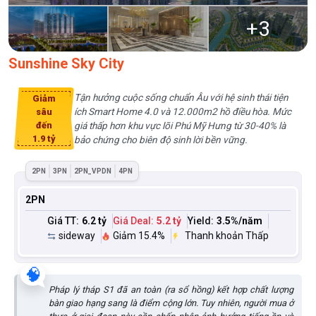
+
3
Sunshine Sky City
Tận hưởng cuộc sống chuẩn Âu với hệ sinh thái tiện
Giảm
ích Smart Home 4.0 và 12.000m2 hồ điều hòa. Mức
sâu
đến
giá thấp hơn khu vực lõi Phú Mỹ Hưng từ 30-40% là
1.9 tỷ
bảo chứng cho biên độ sinh lời bền vững.
2PN
3PN
2PN_VPDN
4PN
2PN
Giá TT:
6.2 tỷ
Giá Deal:
5.2 tỷ
Yield:
3.5
%/năm
sideway
Giảm 15.4%
Thanh khoản Thấp
🧠
Pháp lý tháp S1 đã an toàn (ra sổ hồng) kết hợp chất lượng
bàn giao hạng sang là điểm cộng lớn. Tuy nhiên, người mua ở