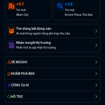
+
57
+
24
Tin
mới
Tin
mới
Akari City
Bcons Plaza Thủ Đức
Tìm đúng bất động sản.
AI matching nguồn hàng phù hợp nhu cầu
Nhận insight thị trường
Phân tích & cập nhật thị trường
VỀ MOGIVI
KHÁM PHÁ BĐS
CÔNG CỤ AI
HỖ TRỢ