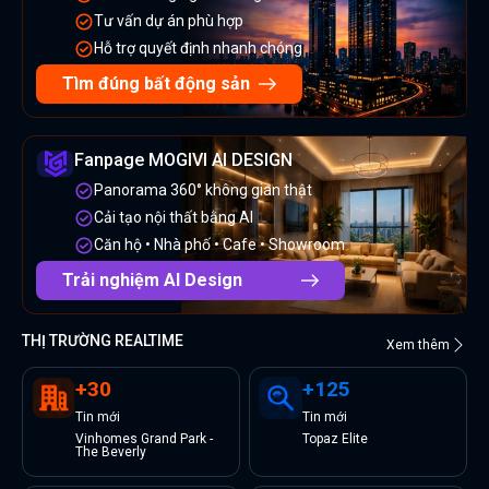
Tư vấn dự án phù hợp
Hỗ trợ quyết định nhanh chóng
Tìm đúng bất động sản
Fanpage MOGIVI AI DESIGN
Panorama 360° không gian thật
Cải tạo nội thất bằng AI
Căn hộ • Nhà phố • Cafe • Showroom
Trải nghiệm AI Design
THỊ TRƯỜNG REALTIME
Xem thêm
+
30
+
125
Tin
mới
Tin
mới
Vinhomes Grand Park -
Topaz Elite
The Beverly