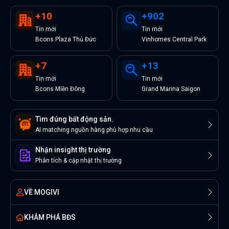
+
10
+
902
Tin
mới
Tin
mới
Bcons Plaza Thủ Đức
Vinhomes Central Park
+
7
+
13
Tin
mới
Tin
mới
Bcons Miền Đông
Grand Marina Saigon
Tìm đúng bất động sản.
AI matching nguồn hàng phù hợp nhu cầu
Nhận insight thị trường
Phân tích & cập nhật thị trường
VỀ MOGIVI
KHÁM PHÁ BĐS