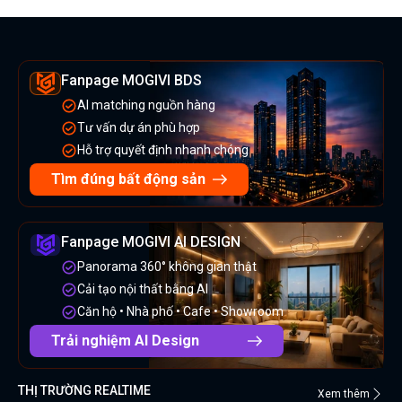
Fanpage MOGIVI BDS
AI matching nguồn hàng
Tư vấn dự án phù hợp
Hỗ trợ quyết định nhanh chóng
Tìm đúng bất động sản
Fanpage MOGIVI AI DESIGN
Panorama 360° không gian thật
Cải tạo nội thất bằng AI
Căn hộ • Nhà phố • Cafe • Showroom
Trải nghiệm AI Design
THỊ TRƯỜNG REALTIME
Xem thêm