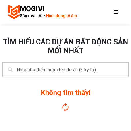
MOGIVI
Săn deal tốt •
Hình dung tổ ấm
TÌM HIỂU CÁC DỰ ÁN BẤT ĐỘNG SẢN
MỚI NHẤT
Không tìm thấy!