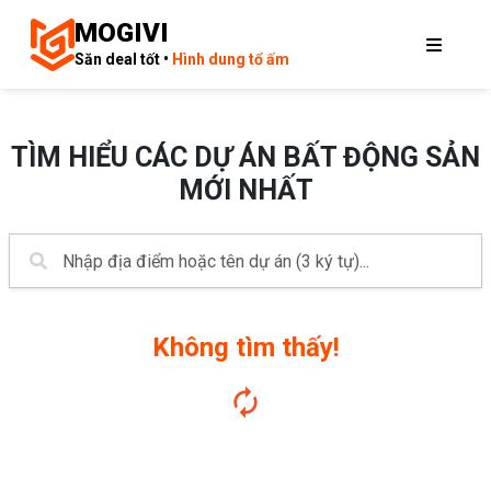
MOGIVI
Săn deal tốt •
Hình dung tổ ấm
TÌM HIỂU CÁC DỰ ÁN BẤT ĐỘNG SẢN
MỚI NHẤT
Không tìm thấy!