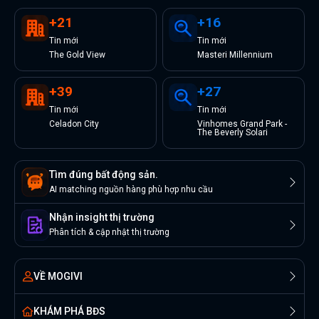
+
21
+
16
Tin
mới
Tin
mới
The Gold View
Masteri Millennium
+
39
+
27
Tin
mới
Tin
mới
Celadon City
Vinhomes Grand Park -
The Beverly Solari
Tìm đúng bất động sản.
AI matching nguồn hàng phù hợp nhu cầu
Nhận insight thị trường
Phân tích & cập nhật thị trường
VỀ MOGIVI
KHÁM PHÁ BĐS