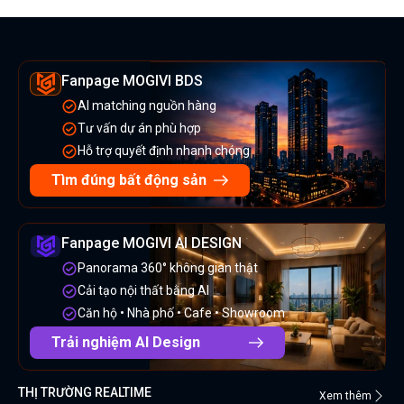
Fanpage MOGIVI BDS
AI matching nguồn hàng
Tư vấn dự án phù hợp
Hỗ trợ quyết định nhanh chóng
Tìm đúng bất động sản
Fanpage MOGIVI AI DESIGN
Panorama 360° không gian thật
Cải tạo nội thất bằng AI
Căn hộ • Nhà phố • Cafe • Showroom
Trải nghiệm AI Design
THỊ TRƯỜNG REALTIME
Xem thêm