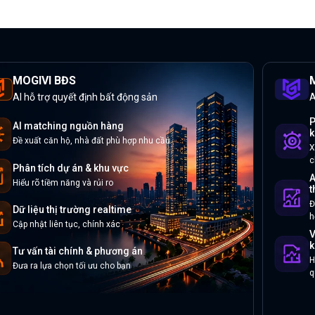
MOGIVI BĐS
M
AI hỗ trợ quyết định bất động sản
A
P
AI matching nguồn hàng
k
Đề xuất căn hộ, nhà đất phù hợp nhu cầu
X
c
Phân tích dự án & khu vực
A
Hiểu rõ tiềm năng và rủi ro
t
Đ
Dữ liệu thị trường realtime
h
Cập nhật liên tục, chính xác
V
k
Tư vấn tài chính & phương án
H
Đưa ra lựa chọn tối ưu cho bạn
q