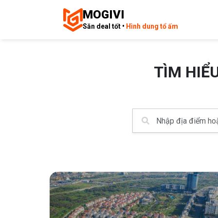
MOGIVI
Săn deal tốt •
Hình dung tổ ấm
TÌM HIỂ