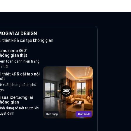
OGIVI AI DESIGN
I thiết kế & cải tạo không gian
anorama 360°
hông gian thật
em toàn cảnh hiện trạng
hi tiết
I thiết kế & cải tạo nội
hất
ề xuất phong cách phù
ợp
isualize tương lai
hông gian
ình dung rõ nét trước khi
uyết định