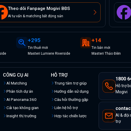
Theo dõi Fanpage Mogivi BĐS
AI tư vấn & matching bất động sản
+
295
+
14
Tin
thuê
mới
Tin
bán
mới
side
Masteri Lumiere Riverside
Masteri Thảo Điền
CÔNG CỤ AI
HỖ TRỢ
1800 6
Al Matching
Trung tâm trợ giúp
Hỗ trợ b
Phân tích dự án
Hướng dẫn sử dụng
Mogivi
AI Panorama 360
Câu hỏi thường gặp
Cải tạo không gian
Liên hệ hỗ trợ
contac
AI & đội
Insight thị trường
Hợp tác chiến lược
trợ