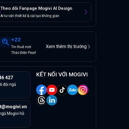
Theo dõi Fanpage Mogivi AI Design
AI tư vấn thiết kế & cải tạo không gian
+
22
Xem thêm thị trường
Tin
thuê
mới
Thảo Điền Pearl
KẾT NỐI VỚI MOGIVI
46 427
ởi đội ngũ
t@mogivi.vn
 ngũ Mogivi hỗ