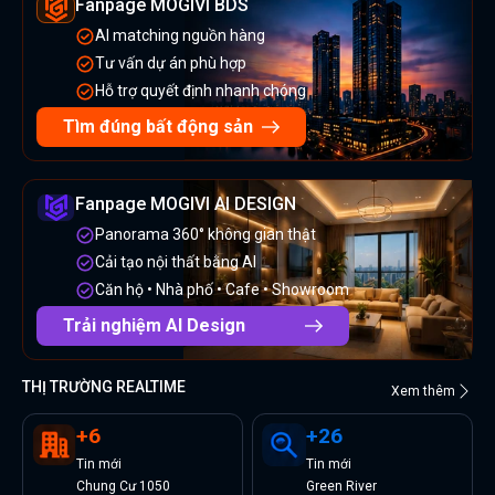
Fanpage MOGIVI BDS
AI matching nguồn hàng
Tư vấn dự án phù hợp
Hỗ trợ quyết định nhanh chóng
Tìm đúng bất động sản
Fanpage MOGIVI AI DESIGN
Panorama 360° không gian thật
Cải tạo nội thất bằng AI
Căn hộ • Nhà phố • Cafe • Showroom
Trải nghiệm AI Design
THỊ TRƯỜNG REALTIME
Xem thêm
+
6
+
26
Tin
mới
Tin
mới
Chung Cư 1050
Green River