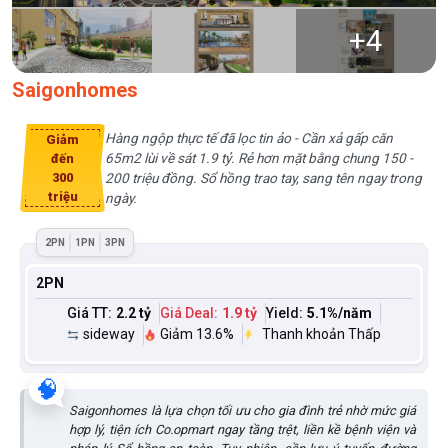
+
4
Saigonhomes
Hàng ngộp thực tế đã lọc tin ảo - Cần xả gấp căn
Giảm
65m2 lùi về sát 1.9 tỷ. Rẻ hơn mặt bằng chung 150 -
đến
300
200 triệu đồng. Sổ hồng trao tay, sang tên ngay trong
triệu
ngày.
2PN
1PN
3PN
2PN
Giá TT:
2.2 tỷ
Giá Deal:
1.9 tỷ
Yield:
5.1
%/năm
sideway
Giảm 13.6%
Thanh khoản Thấp
🧠
Saigonhomes là lựa chọn tối ưu cho gia đình trẻ nhờ mức giá
hợp lý, tiện ích Co.opmart ngay tầng trệt, liền kề bệnh viện và