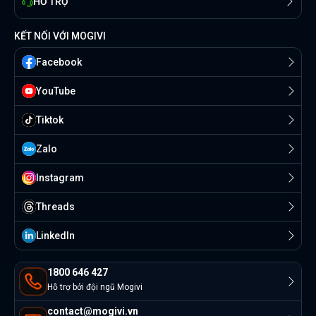
HỖ TRỢ
KẾT NỐI VỚI MOGIVI
Facebook
YouTube
Tiktok
Zalo
Instagram
Threads
Linkedln
1800 646 427
Hỗ trợ bởi đội ngũ Mogivi
contact@mogivi.vn