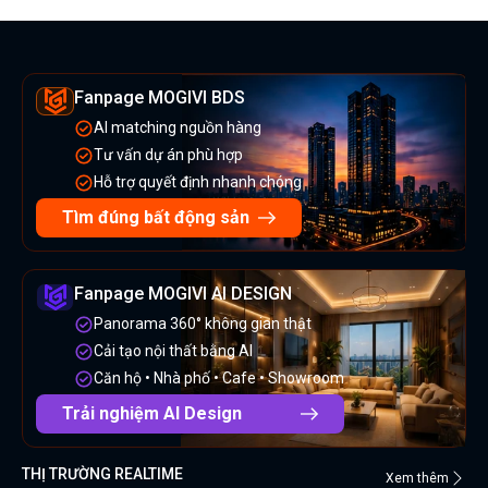
Fanpage MOGIVI BDS
AI matching nguồn hàng
Tư vấn dự án phù hợp
Hỗ trợ quyết định nhanh chóng
Tìm đúng bất động sản
Fanpage MOGIVI AI DESIGN
Panorama 360° không gian thật
Cải tạo nội thất bằng AI
Căn hộ • Nhà phố • Cafe • Showroom
Trải nghiệm AI Design
THỊ TRƯỜNG REALTIME
Xem thêm