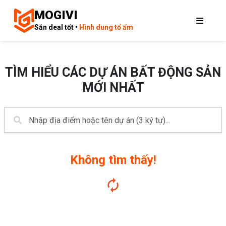
MOGIVI
Săn deal tốt •
Hình dung tổ ấm
TÌM HIỂU CÁC DỰ ÁN BẤT ĐỘNG SẢN
MỚI NHẤT
Không tìm thấy!