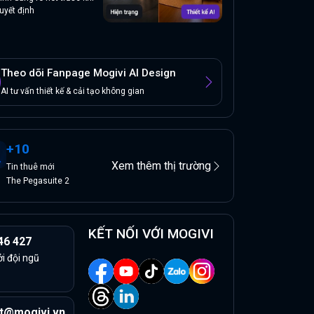
uyết định
Theo dõi Fanpage Mogivi AI Design
AI tư vấn thiết kế & cải tạo không gian
+
10
Xem thêm thị trường
Tin
thuê
mới
The Pegasuite 2
KẾT NỐI VỚI MOGIVI
46 427
ởi đội ngũ
t@mogivi.vn