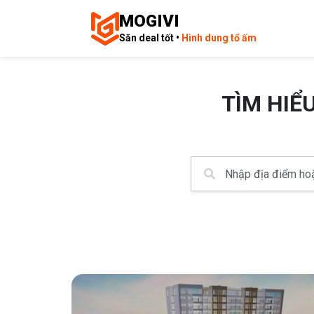
MOGIVI
Săn deal tốt •
Hình dung tổ ấm
TÌM HIỂ