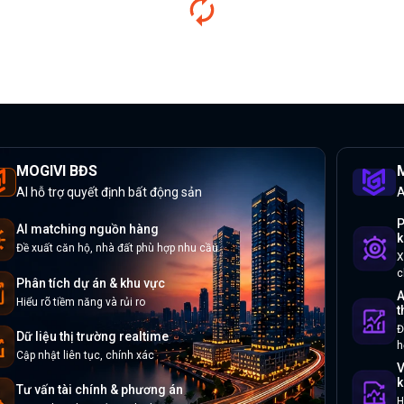
MOGIVI BĐS
M
AI hỗ trợ quyết định bất động sản
A
P
AI matching nguồn hàng
k
Đề xuất căn hộ, nhà đất phù hợp nhu cầu
X
c
Phân tích dự án & khu vực
A
Hiểu rõ tiềm năng và rủi ro
t
Đ
Dữ liệu thị trường realtime
h
Cập nhật liên tục, chính xác
V
k
Tư vấn tài chính & phương án
H