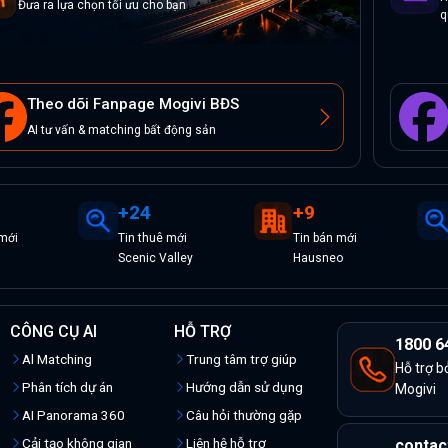
Đưa ra lựa chọn tối ưu cho bạn
q
Theo dõi Fanpage Mogivi BĐS
AI tư vấn & matching bất động sản
+
24
+
9
mới
Tin
thuê
mới
Tin
bán
mới
Scenic Valley
Hausneo
CÔNG CỤ AI
HỖ TRỢ
1800 6
Al Matching
Trung tâm trợ giúp
Hỗ trợ b
Phân tích dự án
Hướng dẫn sử dụng
Mogivi
AI Panorama 360
Câu hỏi thường gặp
Cải tạo không gian
Liên hệ hỗ trợ
contac