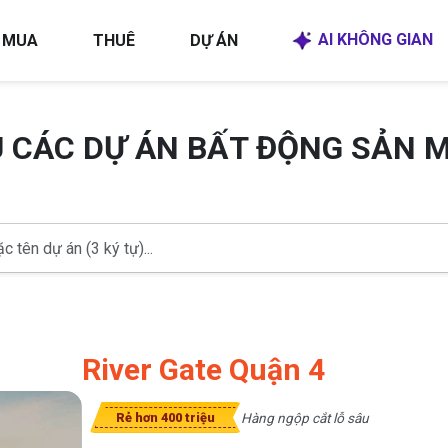
AI KHÔNG GIAN
MUA
THUÊ
DỰ ÁN
U CÁC DỰ ÁN BẤT ĐỘNG SẢN 
River Gate Quận 4
Hàng ngộp cắt lỗ sâu
Rẻ hơn 400 triệu