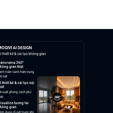
OGIVI AI DESIGN
I thiết kế & cải tạo không gian
anorama 360°
hông gian thật
em toàn cảnh hiện trạng
hi tiết
I thiết kế & cải tạo nội
hất
ề xuất phong cách phù
ợp
isualize tương lai
hông gian
ình dung rõ nét trước khi