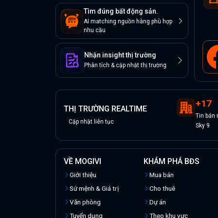
Tìm đúng bất động sản.
AI matching nguồn hàng phù hợp
nhu cầu
Nhận insight thị trường
Phân tích & cập nhật thị trường
+
17
THỊ TRƯỜNG REALTIME
Tin
bán
Cập nhật liên tục
Sky 9
VỀ MOGIVI
KHÁM PHÁ BĐS
Giới thiệu
Mua bán
Sứ mệnh & Giá trị
Cho thuê
Văn phòng
Dự án
Tuyển dụng
Theo khu vực