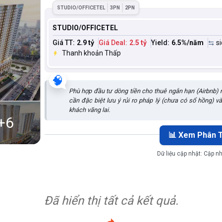
STUDIO/OFFICETEL
3PN
2PN
STUDIO/OFFICETEL
Giá TT:
2.9 tỷ
Giá Deal:
2.5 tỷ
Yield:
6.5
%/năm
s
Thanh khoản Thấp
🧠
Phù hợp đầu tư dòng tiền cho thuê ngắn hạn (Airbnb) n
cần đặc biệt lưu ý rủi ro pháp lý (chưa có sổ hồng) v
khách vãng lai.
+
6
📊 Xem Phân T
Dữ liệu cập nhật:
Cập nh
Đã hiển thị tất cả kết quả.