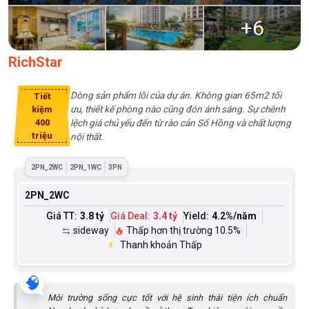
+
6
RichStar
Dòng sản phẩm lõi của dự án. Không gian 65m2 tối
Tiết
ưu, thiết kế phòng nào cũng đón ánh sáng. Sự chênh
kiệm
400
lệch giá chủ yếu đến từ rào cản Sổ Hồng và chất lượng
triệu
nội thất.
2PN_2WC
2PN_1WC
3PN
2PN_2WC
Giá TT:
3.8 tỷ
Giá Deal:
3.4 tỷ
Yield:
4.2
%/năm
sideway
Thấp hơn thị trường 10.5%
Thanh khoản Thấp
🧠
Môi trường sống cực tốt với hệ sinh thái tiện ích chuẩn