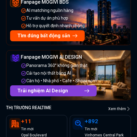
Fanpage MOGIVI BDS
AI matching nguồn hàng
Tư vấn dự án phù hợp
Hỗ trợ quyết định nhanh chóng
Tìm đúng bất động sản
Fanpage MOGIVI AI DESIGN
Panorama 360° không gian thật
Cải tạo nội thất bằng AI
Căn hộ • Nhà phố • Cafe • Showroom
Trải nghiệm AI Design
THỊ TRƯỜNG REALTIME
Xem thêm
+
11
+
892
Tin
mới
Tin
mới
Opal Boulevard
Vinhomes Central Park