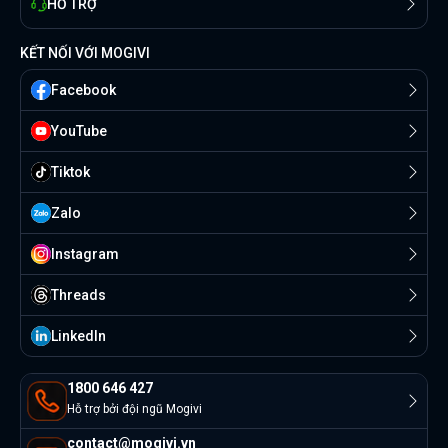
HỖ TRỢ
KẾT NỐI VỚI MOGIVI
Facebook
YouTube
Tiktok
Zalo
Instagram
Threads
Linkedln
1800 646 427
Hỗ trợ bởi đội ngũ Mogivi
contact@mogivi.vn