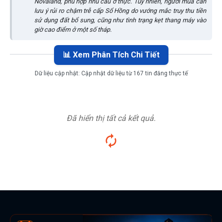
Novaland, phù hợp nhu cầu ở thực. Tuy nhiên, người mua cần
lưu ý rủi ro chậm trễ cấp Sổ Hồng do vướng mắc truy thu tiền
sử dụng đất bổ sung, cũng như tình trạng kẹt thang máy vào
giờ cao điểm ở một số tháp.
📊 Xem Phân Tích Chi Tiết
Dữ liệu cập nhật:
Cập nhật dữ liệu từ 167 tin đăng thực tế
Đã hiển thị tất cả kết quả.