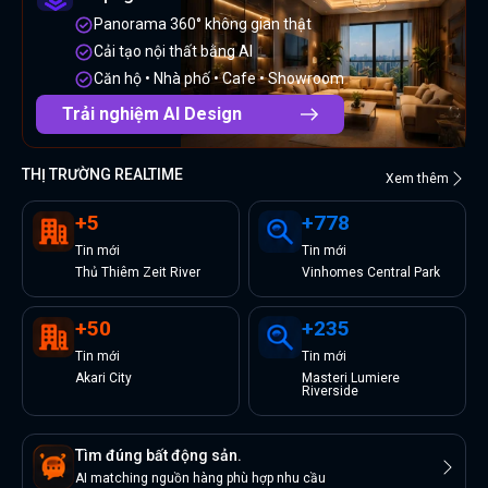
Panorama 360° không gian thật
Cải tạo nội thất bằng AI
Căn hộ • Nhà phố • Cafe • Showroom
Trải nghiệm AI Design
THỊ TRƯỜNG REALTIME
Xem thêm
+
5
+
778
Tin
mới
Tin
mới
Thủ Thiêm Zeit River
Vinhomes Central Park
+
50
+
235
Tin
mới
Tin
mới
Akari City
Masteri Lumiere
Riverside
Tìm đúng bất động sản.
AI matching nguồn hàng phù hợp nhu cầu