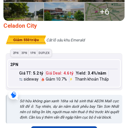
+
6
Celadon City
Cắt lỗ sâu khu Emerald
Giảm 550 triệu
2PN
3PN
1PN
DUPLEX
2PN
Giá TT:
5.2 tỷ
Giá Deal:
4.6 tỷ
Yield:
3.4
%/năm
sideway
Giảm 10.7%
Thanh khoản Thấp
🧠
Sở hữu không gian xanh 16ha và hệ sinh thái AEON Mall cực
tốt để ở. Tuy nhiên, dự án nằm dưới phễu bay Tân Sơn Nhất
nên có tiếng ồn lớn, người mua nên thuê ở thử trước khi quyết
định. Cần lưu ý thêm vấn đề ngập hầm cục bộ ở vài block.