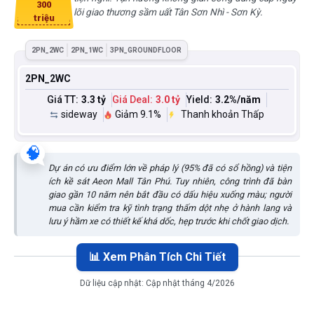
300
lõi giao thương sầm uất Tân Sơn Nhì - Sơn Kỳ.
triệu
2PN_2WC
2PN_1WC
3PN_GROUNDFLOOR
2PN_2WC
Giá TT:
3.3 tỷ
Giá Deal:
3.0 tỷ
Yield:
3.2
%/năm
sideway
Giảm 9.1%
Thanh khoản Thấp
🧠
Dự án có ưu điểm lớn về pháp lý (95% đã có sổ hồng) và tiện
ích kề sát Aeon Mall Tân Phú. Tuy nhiên, công trình đã bàn
giao gần 10 năm nên bắt đầu có dấu hiệu xuống màu; người
mua cần kiểm tra kỹ tình trạng thấm dột nhẹ ở hành lang và
lưu ý hầm xe có thiết kế khá dốc, hẹp trước khi chốt giao dịch.
📊 Xem Phân Tích Chi Tiết
Dữ liệu cập nhật:
Cập nhật tháng 4/2026