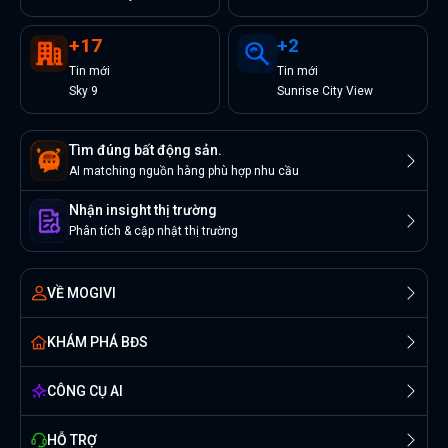
+
17
+
2
Tin
mới
Tin
mới
Sky 9
Sunrise City View
Tìm đúng bất động sản.
AI matching nguồn hàng phù hợp nhu cầu
Nhận insight thị trường
Phân tích & cập nhật thị trường
VỀ MOGIVI
KHÁM PHÁ BĐS
CÔNG CỤ AI
HỖ TRỢ