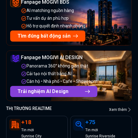
Fanpage MOGIVI BDS
AI matching nguồn hàng
Tư vấn dự án phù hợp
Hỗ trợ quyết định nhanh chóng
Tìm đúng bất động sản
Fanpage MOGIVI AI DESIGN
Panorama 360° không gian thật
Cải tạo nội thất bằng AI
Căn hộ • Nhà phố • Cafe • Showroom
Trải nghiệm AI Design
THỊ TRƯỜNG REALTIME
Xem thêm
+
18
+
75
Tin
mới
Tin
mới
Sunrise City
Sunrise Riverside