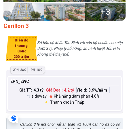
+
3
Carillon 3
Biên độ
Sở hữu hộ khẩu Tân Bình với căn hộ chuẩn cao cấp
thương
dưới 3 tỷ. Pháp lý sổ hồng, an ninh tuyệt đối, vị trí
lượng
không thể thay thế.
200 triệu
2PN_2WC
1PN_1WC
2PN_2WC
Giá TT:
4.3 tỷ
Giá Deal:
4.2 tỷ
Yield:
3.9
%/năm
sideway
Khả năng đàm phán 4.6%
Thanh khoản Thấp
🧠
Carillon 3 là lựa chọn rất an toàn với 100% căn hộ đã có sổ