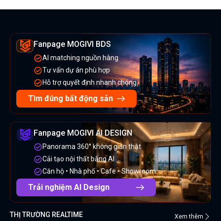
Fanpage MOGIVI BDS
AI matching nguồn hàng
Tư vấn dự án phù hợp
Hỗ trợ quyết định nhanh chóng
Tìm đúng bất động sản
Fanpage MOGIVI AI DESIGN
Panorama 360° không gian thật
Cải tạo nội thất bằng AI
Căn hộ • Nhà phố • Cafe • Showroom
Trải nghiệm AI Design
THỊ TRƯỜNG REALTIME
Xem thêm