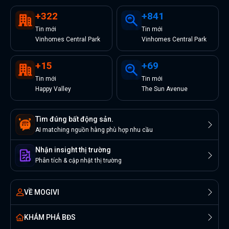
+
322
+
841
Tin
mới
Tin
mới
Vinhomes Central Park
Vinhomes Central Park
+
15
+
69
Tin
mới
Tin
mới
Happy Valley
The Sun Avenue
Tìm đúng bất động sản.
AI matching nguồn hàng phù hợp nhu cầu
Nhận insight thị trường
Phân tích & cập nhật thị trường
VỀ MOGIVI
KHÁM PHÁ BĐS