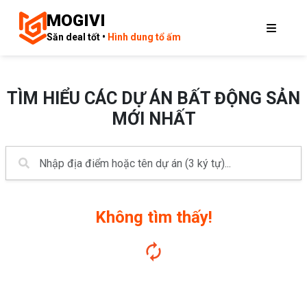
MOGIVI
Săn deal tốt •
Hình dung tổ ấm
TÌM HIỂU CÁC DỰ ÁN BẤT ĐỘNG SẢN
MỚI NHẤT
Không tìm thấy!