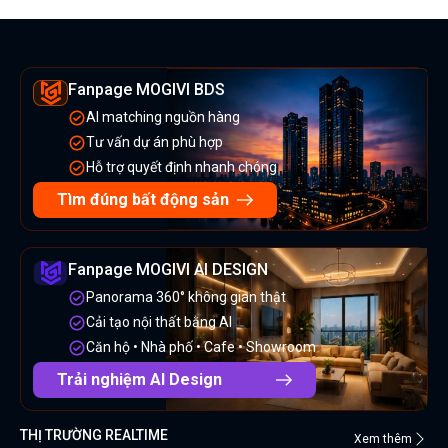
Fanpage MOGIVI BDS
AI matching nguồn hàng
Tư vấn dự án phù hợp
Hỗ trợ quyết định nhanh chóng
Tìm đúng bất động sản
Fanpage MOGIVI AI DESIGN
Panorama 360° không gian thật
Cải tạo nội thất bằng AI
Căn hộ • Nhà phố • Cafe • Showroom
Trải nghiệm AI Design
THỊ TRƯỜNG REALTIME
Xem thêm