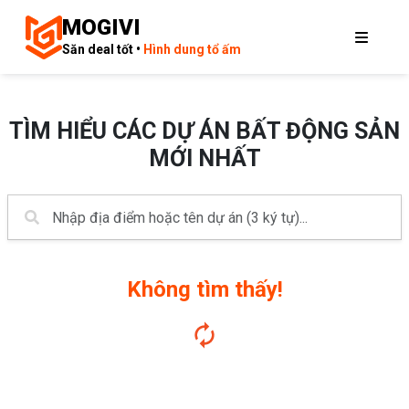
MOGIVI
Săn deal tốt •
Hình dung tổ ấm
TÌM HIỂU CÁC DỰ ÁN BẤT ĐỘNG SẢN
MỚI NHẤT
Không tìm thấy!