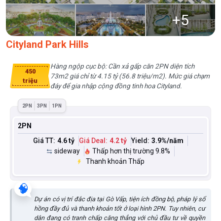
+
5
Cityland Park Hills
Hàng ngộp cục bộ: Cần xả gấp căn 2PN diện tích
450
73m2 giá chỉ từ 4.15 tỷ (56.8 triệu/m2). Mức giá chạm
triệu
đáy để gia nhập cộng đồng tinh hoa Cityland.
2PN
3PN
1PN
2PN
Giá TT:
4.6 tỷ
Giá Deal:
4.2 tỷ
Yield:
3.9
%/năm
sideway
Thấp hơn thị trường 9.8%
Thanh khoản Thấp
🧠
Dự án có vị trí đắc địa tại Gò Vấp, tiện ích đồng bộ, pháp lý sổ
hồng đầy đủ và thanh khoản tốt ở loại hình 2PN. Tuy nhiên, cư
dân đang có tranh chấp căng thẳng với chủ đầu tư về quyền