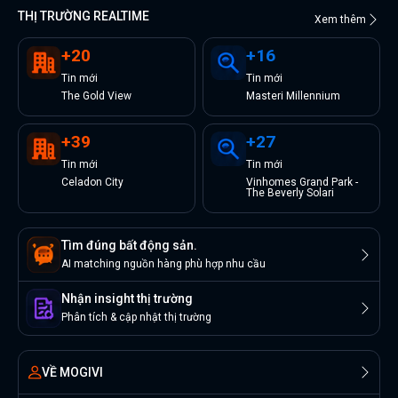
THỊ TRƯỜNG REALTIME
Xem thêm
+
20
+
16
Tin
mới
Tin
mới
The Gold View
Masteri Millennium
+
39
+
27
Tin
mới
Tin
mới
Celadon City
Vinhomes Grand Park -
The Beverly Solari
Tìm đúng bất động sản.
AI matching nguồn hàng phù hợp nhu cầu
Nhận insight thị trường
Phân tích & cập nhật thị trường
VỀ MOGIVI