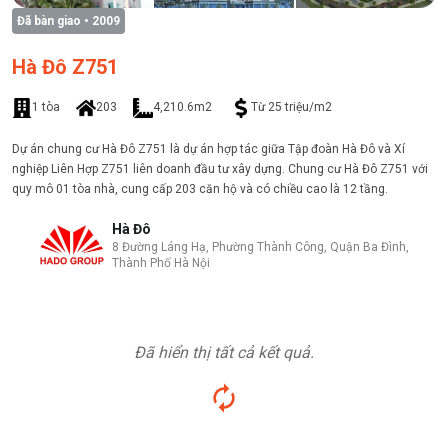
Đã bàn giao
• 2009
Hà Đô Z751
1 tòa
203
4,210.6m2
Từ 25 triệu/m2
Dự án chung cư Hà Đô Z751 là dự án hợp tác giữa Tập đoàn Hà Đô và Xí
nghiệp Liên Hợp Z751 liên doanh đầu tư xây dựng. Chung cư Hà Đô Z751 với
quy mô 01 tòa nhà, cung cấp 203 căn hộ và có chiều cao là 12 tầng.
Hà Đô
8 Đường Láng Hạ, Phường Thành Công, Quận Ba Đình,
Thành Phố Hà Nội
Đã hiển thị tất cả kết quả.