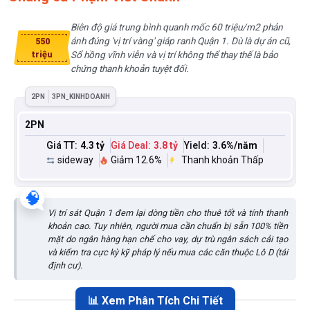
Biên độ giá trung bình quanh mốc 60 triệu/m2 phản
ánh đúng 'vị trí vàng' giáp ranh Quận 1. Dù là dự án cũ,
550
triệu
Sổ hồng vĩnh viễn và vị trí không thể thay thế là bảo
chứng thanh khoản tuyệt đối.
2PN
3PN_KINHDOANH
2PN
Giá TT:
4.3 tỷ
Giá Deal:
3.8 tỷ
Yield:
3.6
%/năm
sideway
Giảm 12.6%
Thanh khoản Thấp
🧠
Vị trí sát Quận 1 đem lại dòng tiền cho thuê tốt và tính thanh
khoản cao. Tuy nhiên, người mua cần chuẩn bị sẵn 100% tiền
mặt do ngân hàng hạn chế cho vay, dự trù ngân sách cải tạo
và kiểm tra cực kỳ kỹ pháp lý nếu mua các căn thuộc Lô D (tái
định cư).
📊 Xem Phân Tích Chi Tiết