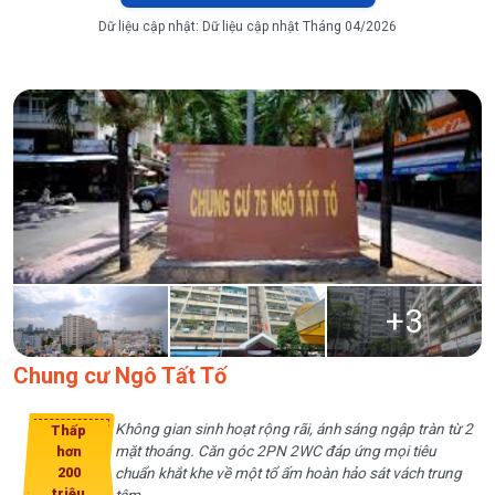
Dữ liệu cập nhật:
Dữ liệu cập nhật Tháng 04/2026
+
3
Chung cư Ngô Tất Tố
Không gian sinh hoạt rộng rãi, ánh sáng ngập tràn từ 2
Thấp
mặt thoáng. Căn góc 2PN 2WC đáp ứng mọi tiêu
hơn
200
chuẩn khắt khe về một tổ ấm hoàn hảo sát vách trung
triệu