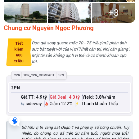
+
3
Chung cư Nguyễn Ngọc Phương
Đơn giá xoay quanh mốc 70 - 75 triệu/m2 phản ánh
Tiết
sức bật tuyệt vời của vị trí 'Nhất cận thị, Nhị cận giang'.
kiệm
600
Một tài sản khẳng định vị thế và có thanh khoản cực
triệu
tốt.
2PN
1PN_2PN_COMPACT
3PN
2PN
Giá TT:
4.9 tỷ
Giá Deal:
4.3 tỷ
Yield:
3.8
%/năm
sideway
Giảm 12.2%
Thanh khoản Thấp
🧠
Sở hữu vị trí vàng sát Quận 1 và pháp lý sổ hồng chuẩn. Tuy
nhiên, do chung cư đã trên 20 năm tuổi, người mua BẮT