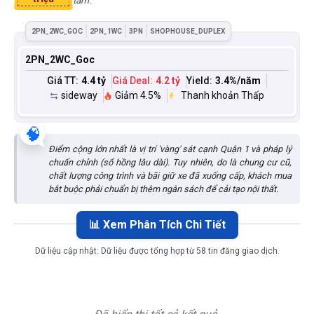
tâm.
2PN_2WC_GOC
2PN_1WC
3PN
SHOPHOUSE_DUPLEX
2PN_2WC_Goc
Giá TT:
4.4 tỷ
Giá Deal:
4.2 tỷ
Yield:
3.4
%/năm
sideway
Giảm 4.5%
Thanh khoản Thấp
🧠
Điểm cộng lớn nhất là vị trí 'vàng' sát cạnh Quận 1 và pháp lý
chuẩn chỉnh (sổ hồng lâu dài). Tuy nhiên, do là chung cư cũ,
chất lượng công trình và bãi giữ xe đã xuống cấp, khách mua
bắt buộc phải chuẩn bị thêm ngân sách để cải tạo nội thất.
📊 Xem Phân Tích Chi Tiết
Dữ liệu cập nhật:
Dữ liệu được tổng hợp từ 58 tin đăng giao dịch.