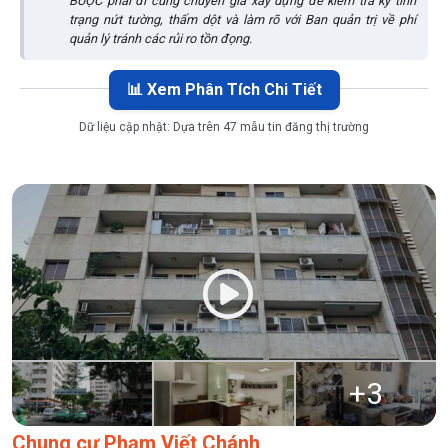
BUỘC phải đi cùng chuyên gia xây dựng để kiểm tra kỹ tình
trạng nứt tường, thấm dột và làm rõ với Ban quản trị về phí
quản lý tránh các rủi ro tồn đọng.
📊 Xem Phân Tích Chi Tiết
Dữ liệu cập nhật:
Dựa trên 47 mẫu tin đăng thị trường
+
3
Chung cư Phạm Viết Chánh