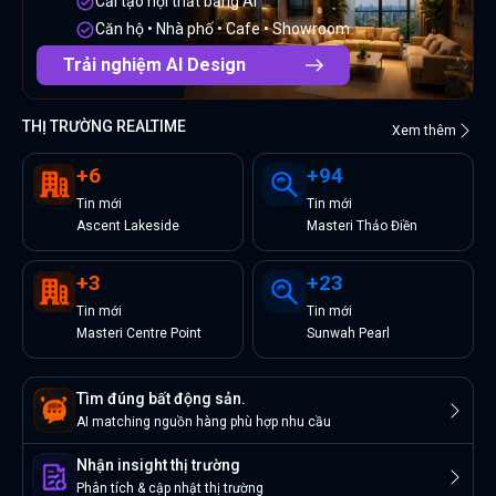
Cải tạo nội thất bằng AI
Căn hộ • Nhà phố • Cafe • Showroom
Trải nghiệm AI Design
THỊ TRƯỜNG REALTIME
Xem thêm
+
6
+
94
Tin
mới
Tin
mới
Ascent Lakeside
Masteri Thảo Điền
+
3
+
23
Tin
mới
Tin
mới
Masteri Centre Point
Sunwah Pearl
Tìm đúng bất động sản.
AI matching nguồn hàng phù hợp nhu cầu
Nhận insight thị trường
Phân tích & cập nhật thị trường