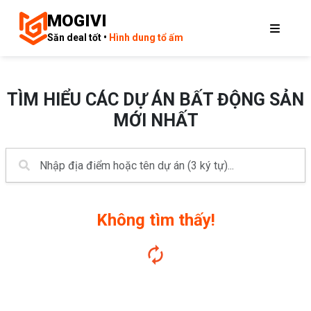
MOGIVI
Săn deal tốt •
Hình dung tổ ấm
TÌM HIỂU CÁC DỰ ÁN BẤT ĐỘNG SẢN
MỚI NHẤT
Không tìm thấy!