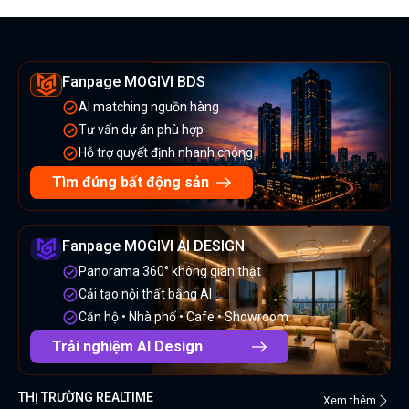
Fanpage MOGIVI BDS
AI matching nguồn hàng
Tư vấn dự án phù hợp
Hỗ trợ quyết định nhanh chóng
Tìm đúng bất động sản
Fanpage MOGIVI AI DESIGN
Panorama 360° không gian thật
Cải tạo nội thất bằng AI
Căn hộ • Nhà phố • Cafe • Showroom
Trải nghiệm AI Design
THỊ TRƯỜNG REALTIME
Xem thêm