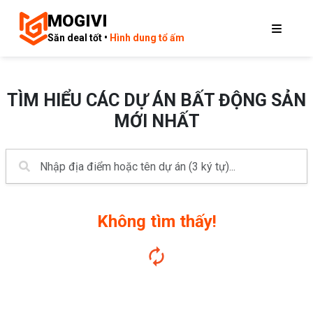
MOGIVI
Săn deal tốt •
Hình dung tổ ấm
TÌM HIỂU CÁC DỰ ÁN BẤT ĐỘNG SẢN
MỚI NHẤT
Không tìm thấy!