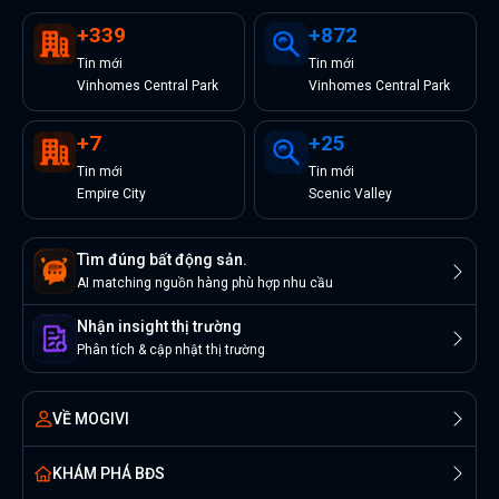
+
339
+
872
Tin
mới
Tin
mới
Vinhomes Central Park
Vinhomes Central Park
+
7
+
25
Tin
mới
Tin
mới
Empire City
Scenic Valley
Tìm đúng bất động sản.
AI matching nguồn hàng phù hợp nhu cầu
Nhận insight thị trường
Phân tích & cập nhật thị trường
VỀ MOGIVI
KHÁM PHÁ BĐS