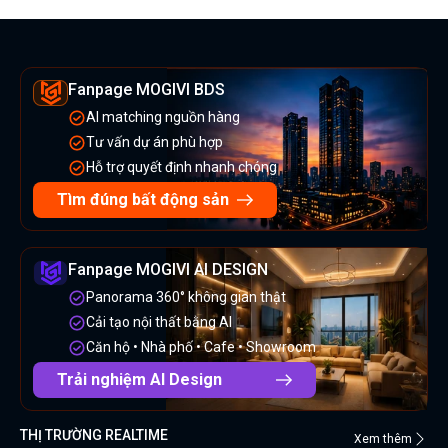
Fanpage MOGIVI BDS
AI matching nguồn hàng
Tư vấn dự án phù hợp
Hỗ trợ quyết định nhanh chóng
Tìm đúng bất động sản
Fanpage MOGIVI AI DESIGN
Panorama 360° không gian thật
Cải tạo nội thất bằng AI
Căn hộ • Nhà phố • Cafe • Showroom
Trải nghiệm AI Design
THỊ TRƯỜNG REALTIME
Xem thêm