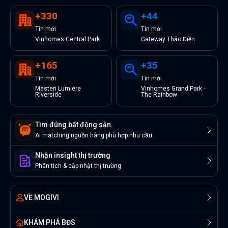
+
330
+
44
Tin
mới
Tin
mới
Vinhomes Central Park
Gateway Thảo Điền
+
165
+
35
Tin
mới
Tin
mới
Masteri Lumiere
Vinhomes Grand Park -
Riverside
The Rainbow
Tìm đúng bất động sản.
AI matching nguồn hàng phù hợp nhu cầu
Nhận insight thị trường
Phân tích & cập nhật thị trường
VỀ MOGIVI
KHÁM PHÁ BĐS