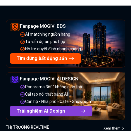
Fanpage MOGIVI BDS
AI matching nguồn hàng
Tư vấn dự án phù hợp
Hỗ trợ quyết định nhanh chóng
Tìm đúng bất động sản
Fanpage MOGIVI AI DESIGN
Panorama 360° không gian thật
Cải tạo nội thất bằng AI
Căn hộ • Nhà phố • Cafe • Showroom
Trải nghiệm AI Design
THỊ TRƯỜNG REALTIME
Xem thêm