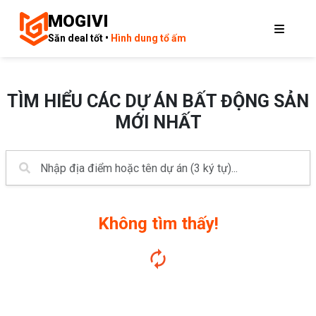
MOGIVI
Săn deal tốt •
Hình dung tổ ấm
TÌM HIỂU CÁC DỰ ÁN BẤT ĐỘNG SẢN
MỚI NHẤT
Không tìm thấy!