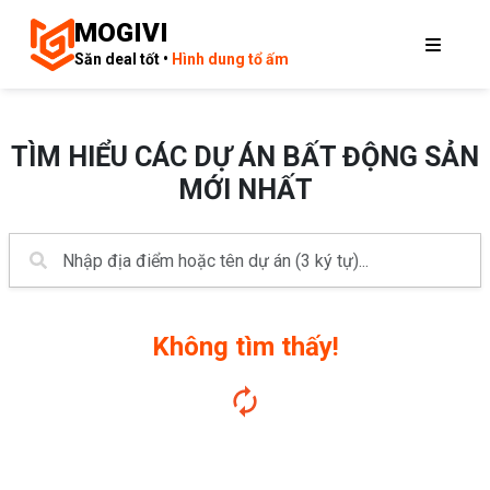
MOGIVI
Săn deal tốt •
Hình dung tổ ấm
TÌM HIỂU CÁC DỰ ÁN BẤT ĐỘNG SẢN
MỚI NHẤT
Không tìm thấy!