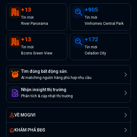
+
13
+
905
Tin
mới
Tin
mới
River Panorama
Vinhomes Central Park
+
13
+
172
Tin
mới
Tin
mới
Bcons Green View
Celadon City
Tìm đúng bất động sản.
AI matching nguồn hàng phù hợp nhu cầu
Nhận insight thị trường
Phân tích & cập nhật thị trường
VỀ MOGIVI
KHÁM PHÁ BĐS