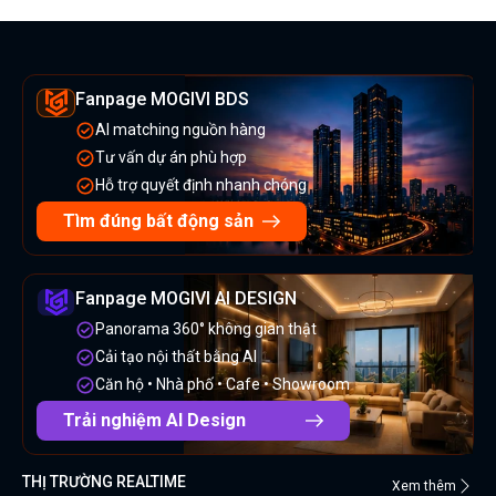
Fanpage MOGIVI BDS
AI matching nguồn hàng
Tư vấn dự án phù hợp
Hỗ trợ quyết định nhanh chóng
Tìm đúng bất động sản
Fanpage MOGIVI AI DESIGN
Panorama 360° không gian thật
Cải tạo nội thất bằng AI
Căn hộ • Nhà phố • Cafe • Showroom
Trải nghiệm AI Design
THỊ TRƯỜNG REALTIME
Xem thêm