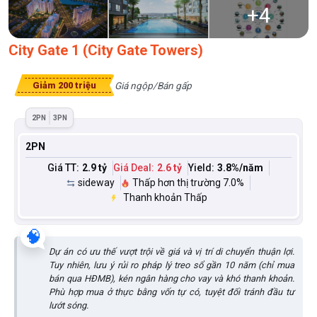
+
4
City Gate 1 (City Gate Towers)
Giá ngộp/Bán gấp
Giảm 200 triệu
2PN
3PN
2PN
Giá TT:
2.9 tỷ
Giá Deal:
2.6 tỷ
Yield:
3.8
%/năm
sideway
Thấp hơn thị trường 7.0%
Thanh khoản Thấp
🧠
Dự án có ưu thế vượt trội về giá và vị trí di chuyển thuận lợi.
Tuy nhiên, lưu ý rủi ro pháp lý treo sổ gần 10 năm (chỉ mua
bán qua HĐMB), kén ngân hàng cho vay và khó thanh khoản.
Phù hợp mua ở thực bằng vốn tự có, tuyệt đối tránh đầu tư
lướt sóng.