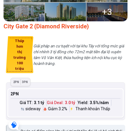
+
3
City Gate 2 (Diamond Riverside)
Thấp
Giải pháp an cư tuyệt vời tại khu Tây với tổng mức giá
hơn
chỉ nhỉnh 3 tỷ đồng cho 72m2 mặt tiền đại lộ xuyên
thị
trường
tâm Võ Văn Kiệt, thừa hưởng tiện ích nội khu cực kỳ
100
hoành tráng.
triệu
2PN
3PN
2PN
Giá TT:
3.1 tỷ
Giá Deal:
3.0 tỷ
Yield:
3.5
%/năm
sideway
Giảm 3.2%
Thanh khoản Thấp
🧠