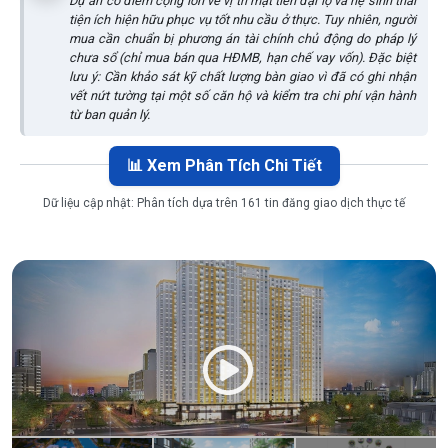
Dự án có điểm cộng lớn về vị trí mặt tiền đại lộ và hệ sinh thái
tiện ích hiện hữu phục vụ tốt nhu cầu ở thực. Tuy nhiên, người
mua cần chuẩn bị phương án tài chính chủ động do pháp lý
chưa sổ (chỉ mua bán qua HĐMB, hạn chế vay vốn). Đặc biệt
lưu ý: Cần khảo sát kỹ chất lượng bàn giao vì đã có ghi nhận
vết nứt tường tại một số căn hộ và kiểm tra chi phí vận hành
từ ban quản lý.
📊 Xem Phân Tích Chi Tiết
Dữ liệu cập nhật:
Phân tích dựa trên 161 tin đăng giao dịch thực tế