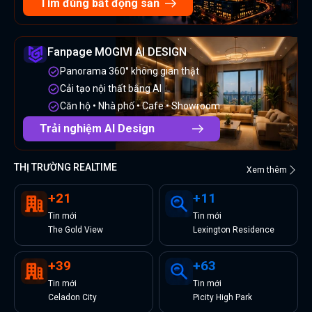
Tìm đúng bất động sản
Fanpage MOGIVI AI DESIGN
Panorama 360° không gian thật
Cải tạo nội thất bằng AI
Căn hộ • Nhà phố • Cafe • Showroom
Trải nghiệm AI Design
THỊ TRƯỜNG REALTIME
Xem thêm
+
21
+
11
Tin
mới
Tin
mới
The Gold View
Lexington Residence
+
39
+
63
Tin
mới
Tin
mới
Celadon City
Picity High Park