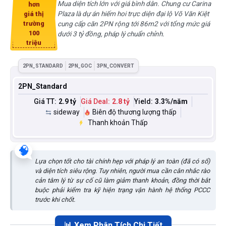
Mua diện tích lớn với giá bình dân. Chung cư Carina
hơn
Plaza là dự án hiếm hoi trực diện đại lộ Võ Văn Kiệt
giá thị
trường
cung cấp căn 2PN rộng tới 86m2 với tổng mức giá
100
dưới 3 tỷ đồng, pháp lý chuẩn chỉnh.
triệu
2PN_STANDARD
2PN_GOC
3PN_CONVERT
2PN_Standard
Giá TT:
2.9 tỷ
Giá Deal:
2.8 tỷ
Yield:
3.3
%/năm
sideway
Biên độ thương lượng thấp
Thanh khoản Thấp
🧠
Lựa chọn tốt cho tài chính hẹp với pháp lý an toàn (đã có sổ)
và diện tích siêu rộng. Tuy nhiên, người mua cần cân nhắc rào
cản tâm lý từ sự cố cũ làm giảm thanh khoản, đồng thời bắt
buộc phải kiểm tra kỹ hiện trạng vận hành hệ thống PCCC
trước khi chốt.
📊 Xem Phân Tích Chi Tiết